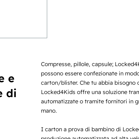
a e i
Compresse, pillole, capsule; Locked4K
possono essere confezionate in mod
e e
carton/blister
. Che tu abbia bisogno d
e di
Locked4Kids offre una soluzione tra
automatizzate o tramite fornitori in g
mano.
I carton a prova di bambino di Loc
produzione automatizzata ad alta vel