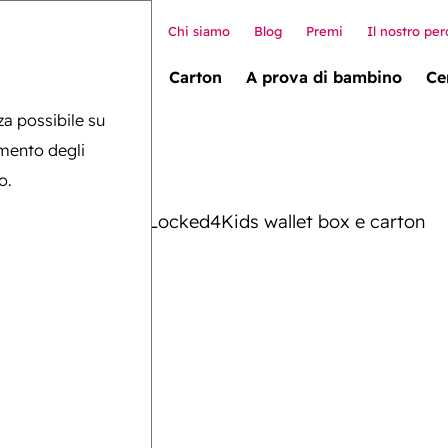
Chi siamo
Blog
Premi
Il nostro per
allet box (novità!)
Carton
A prova di bambino
Ce
nza possibile su
amento degli
o.
rsatile