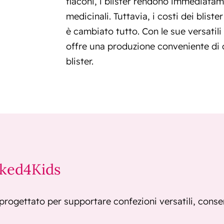
flaconi, i blister rendono immediatam
medicinali. Tuttavia, i costi dei blis
è cambiato tutto. Con le sue versatil
offre una produzione conveniente di 
blister.
cked4Kids
rogettato per supportare confezioni versatili, consen