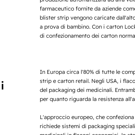
farmaceutico fornite da aziende com
blister strip
vengono caricate dall'alto
a prova di bambino. Con i carton Loc
di confezionamento dei carton normal
In Europa circa l'80% di tutte le com
strip e carton retail. Negli USA, i fl
i
del packaging dei medicinali. Entram
per quanto riguarda la resistenza all'
L'approccio europeo, che confeziona 
richiede sistemi di packaging specializ
medicinali in flaconi economici, lo s