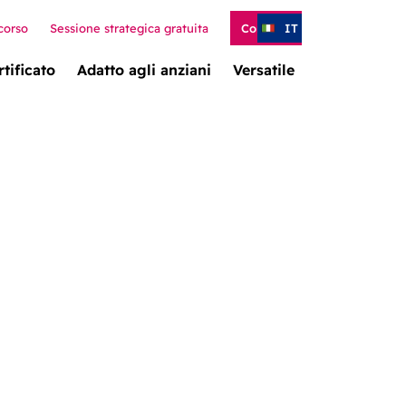
corso
Sessione strategica gratuita
Contatto
IT
rtificato
Adatto agli anziani
Versatile