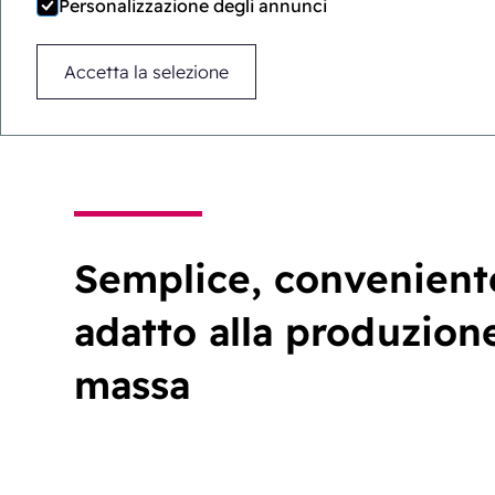
che si integra perfettamente con le
Personalizzazione degli annunci
attrezzature standard per la cartonatur
Accetta la selezione
macchinari farmaceutici.
Semplice, convenient
adatto alla produzion
massa