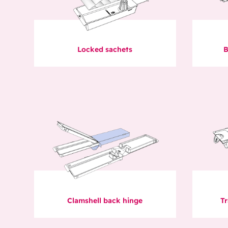
Locked sachets
B
Clamshell back hinge
Tr