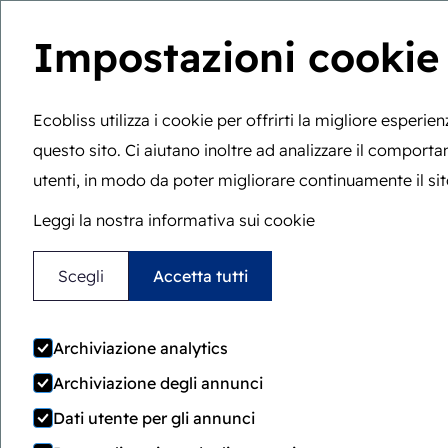
Impostazioni cookie
W
Ecobliss utilizza i cookie per offrirti la migliore esperie
questo sito. Ci aiutano inoltre ad analizzare il comport
Sei qui:
Home
>
Versatile
utenti, in modo da poter migliorare continuamente il sit
Leggi la nostra informativa sui cookie
Confezione
Scegli
Accetta tutti
versatile
Archiviazione analytics
Archiviazione degli annunci
Locked4Kids fornisce un packaging ve
Dati utente per gli annunci