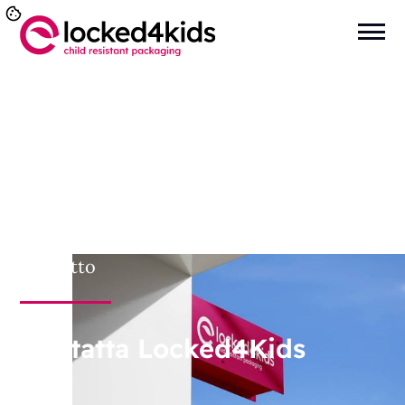
Sei qui:
Home
>
Contatto
Contatto
Contatta Locked4Kids