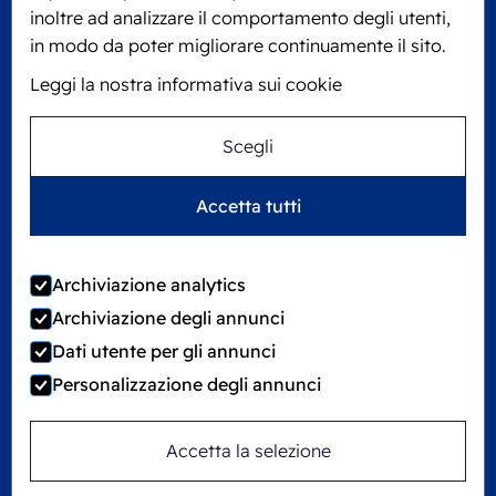
KVK: 60610182
inoltre ad analizzare il comportamento degli utenti,
+31 475 390 550
in modo da poter migliorare continuamente il sito.
Leggi la nostra informativa sui cookie
Seguici su
Scegli
Ecobliss è certificata FSC® con numero di
Accetta tutti
licenza C194323
Archiviazione analytics
Archiviazione degli annunci
©
2026
Ecobliss Group
Dati utente per gli annunci
Personalizzazione degli annunci
Locked4Kids fa parte di
Accetta la selezione