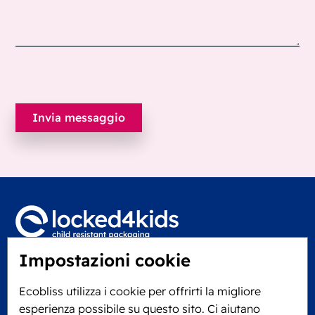
Impostazioni cookie
Locked4Kids B.V.
Edisonweg 11
Ecobliss utilizza i cookie per offrirti la migliore
6101 XJ Echt, Paesi Bassi
esperienza possibile su questo sito. Ci aiutano