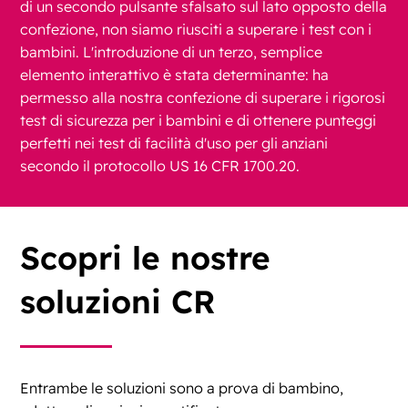
di un secondo pulsante sfalsato sul lato opposto della
confezione, non siamo riusciti a superare i test con i
bambini. L'introduzione di un terzo, semplice
elemento interattivo è stata determinante: ha
permesso alla nostra confezione di superare i rigorosi
test di sicurezza per i bambini e di ottenere punteggi
perfetti nei test di facilità d'uso per gli anziani
secondo il protocollo US 16 CFR 1700.20.
Scopri le nostre
soluzioni CR
Entrambe le soluzioni sono a prova di bambino,