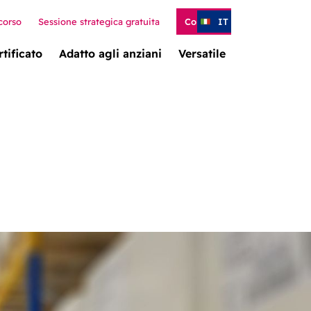
corso
Sessione strategica gratuita
Contatto
IT
rtificato
Adatto agli anziani
Versatile