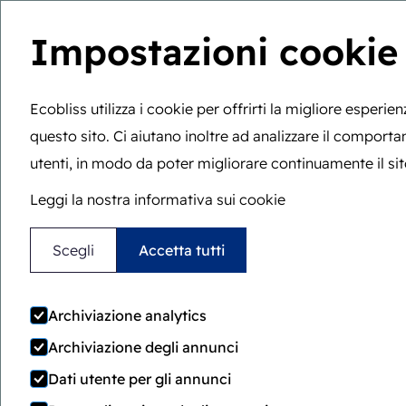
Impostazioni cookie
Sei qui:
Home
>
Generale
>
Termini e condizioni generali
W
Ecobliss utilizza i cookie per offrirti la migliore esperie
questo sito. Ci aiutano inoltre ad analizzare il comport
utenti, in modo da poter migliorare continuamente il sit
Leggi la nostra informativa sui cookie
Scegli
Accetta tutti
Archiviazione analytics
Termini e condiz
Archiviazione degli annunci
Dati utente per gli annunci