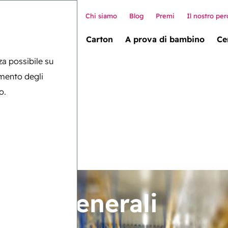
Chi siamo
Blog
Premi
Il nostro per
allet box (novità!)
Carton
A prova di bambino
Ce
nza possibile su
amento degli
o.
ioni generali