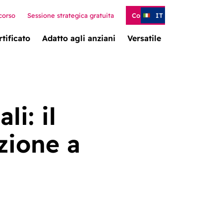
corso
Sessione strategica gratuita
Contatto
IT
rtificato
Adatto agli anziani
Versatile
i: il
zione a