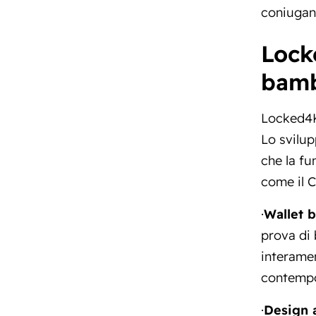
coniugand
Lock
bam
Locked4Ki
Lo svilup
che la fu
come il C
·
Wallet 
prova di 
interamen
contempo
·
Design 