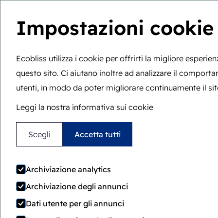
Impostazioni cookie
W
Ecobliss utilizza i cookie per offrirti la migliore esperie
questo sito. Ci aiutano inoltre ad analizzare il comport
Sei qui:
Home
>
Blog
>
Gli elementi fondamentali: il ruol
utenti, in modo da poter migliorare continuamente il sit
Gli 
Leggi la nostra informativa sui cookie
ruolo 
Scegli
Accetta tutti
Archiviazione analytics
Archiviazione degli annunci
Dati utente per gli annunci