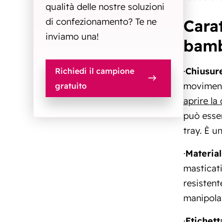
qualità delle nostre soluzioni
Cara
di confezionamento? Te ne
inviamo una!
bamb
·
Chiusure
Richiedi il campione
moviment
gratuito
aprire la
può esse
tray. È u
·
Material
masticati
resistent
manipolaz
·
Etichett