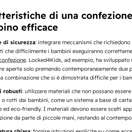
tteristiche di una confezione
ino efficace
 di sicurezza
: integrare meccanismi che richiedono
i che difficilmente i bambini eseguiranno correttam
 confezione
. Locked4Kids, ad esempio, ha sviluppato 
re aperta solo premendo contemporaneamente due punt
na combinazione che si è dimostrata difficile per i bamb
i robusti
: utilizzare materiali che non possano essere
 o rotti dai bambini, come un sistema a base di carta
e ed eco-friendly. I materiali devono essere scelti ap
ione da parte di piccole mani, restando al contempo ri
atura chiara
: fornire istruzioni esplicite su come ac