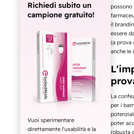
Richiedi subito un
possono v
campione gratuito!
farmaceut
il brandi
essere da
(a prova 
anche le
L'im
prov
La confez
per i bam
potenzial
Vuoi sperimentare
poter acc
direttamente l'usabilità e la
robusta d