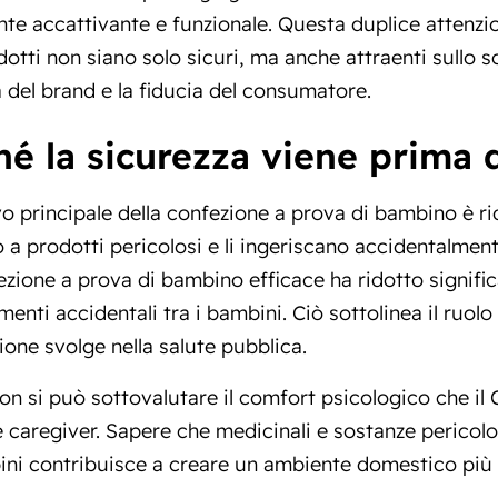
te accattivante e funzionale. Questa duplice attenzi
dotti non siano solo sicuri, ma anche attraenti sullo 
tà del brand e la fiducia del consumatore.
hé la sicurezza viene prima d
vo principale della confezione a prova di bambino è rid
a prodotti pericolosi e li ingeriscano accidentalmente
zione a prova di bambino efficace ha ridotto signifi
enti accidentali tra i bambini. Ciò sottolinea il ruo
ione svolge nella salute pubblica.
non si può sottovalutare il comfort psicologico che il
e caregiver. Sapere che medicinali e sostanze pericolo
ni contribuisce a creare un ambiente domestico più 