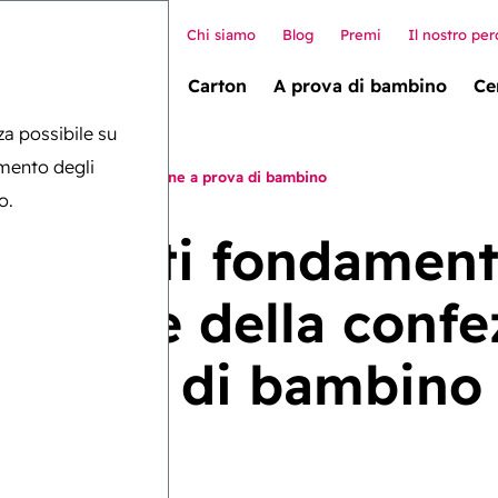
Chi siamo
Blog
Premi
Il nostro per
allet box (novità!)
Carton
A prova di bambino
Ce
nza possibile su
amento degli
o cruciale della confezione a prova di bambino
o.
elementi fondamental
cruciale della confe
prova di bambino