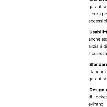
garantisc
sicura pe
accessibil
·
Usabilit
anche esse
anziani d
sicurezza
·
Standard
standard
garantisc
·
Design 
di Locked
evitano l