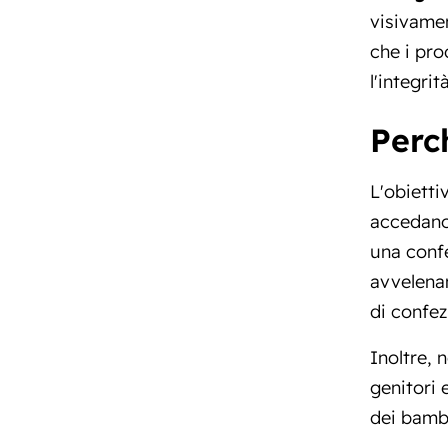
visivamen
che i pro
l'integri
Perc
L'obietti
accedano 
una confe
avvelenam
di confez
Inoltre, 
genitori 
dei bambi