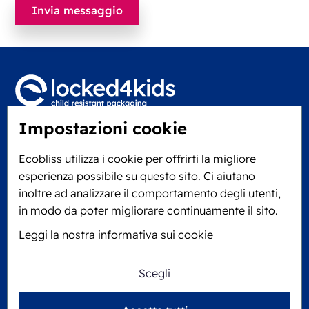
Impostazioni cookie
Locked4Kids B.V.
Edisonweg 11
Ecobliss utilizza i cookie per offrirti la migliore
6101 XJ Echt, Paesi Bassi
esperienza possibile su questo sito. Ci aiutano
KVK: 60610182
inoltre ad analizzare il comportamento degli utenti,
+31 475 390 550
in modo da poter migliorare continuamente il sito.
Leggi la nostra informativa sui cookie
Seguici su
Scegli
Ecobliss è certificata FSC® con numero di