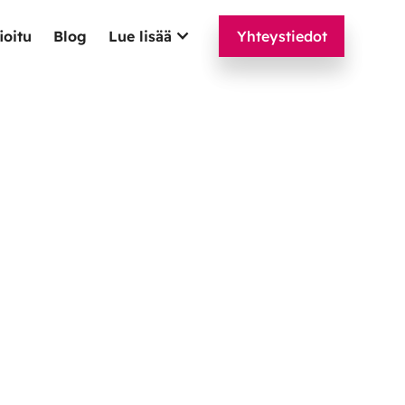
ioitu
Blog
Lue lisää
Yhteystiedot