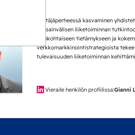
Yrittäjäperheessä kasvaminen yhdistet
kansainvälisen liiketoiminnan tutkinto
ajankohtaiseen tietämykseen ja koke
verkkomarkkinointistrategioista tekee
tulevaisuuden liiketoiminnan kehittämi
Vieraile henkilön profiilissa:
Gianni 