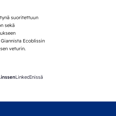
tynä suoritettuun
on sekä
mukseen
 Giannista Ecoblissin
sen veturin.
Linssen
LinkedInissä