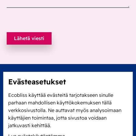
Evästeasetukset
Ecobliss käyttää evästeitä tarjotakseen sinulle
Locked4Kids B.V.
parhaan mahdollisen käyttökokemuksen tällä
Edisonweg 11
verkkosivustolla. Ne auttavat myös analysoimaan
6101 XJ Echt, Alankomaat
käyttäjien toimintaa, jotta sivustoa voidaan
KVK: 60610182
jatkuvasti kehittää.
+31 475 390 550