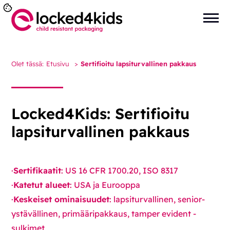
Olet tässä:
Etusivu
>
Sertifioitu lapsiturvallinen pakkaus
Locked4Kids: Sertifioitu
lapsiturvallinen pakkaus
·
Sertifikaatit
: US 16 CFR 1700.20, ISO 8317
·
Katetut alueet
: USA ja Eurooppa
·
Keskeiset ominaisuudet
: lapsiturvallinen, senior-
ystävällinen, primääripakkaus, tamper evident -
sulkimet