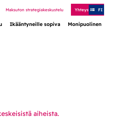
Maksuton strategiakeskustelu
Yhteystiedot
FI
u
Ikääntyneille sopiva
Monipuolinen
eskeisistä aiheista.