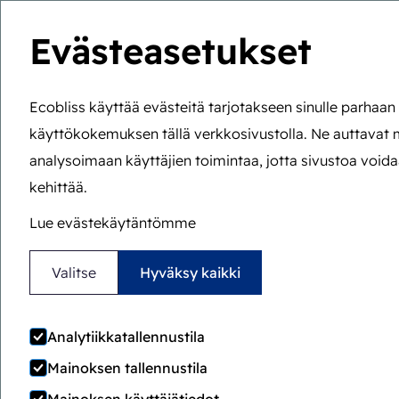
Evästeasetukset
Wa
Ecobliss käyttää evästeitä tarjotakseen sinulle parhaa
käyttökokemuksen tällä verkkosivustolla. Ne auttavat
Olet tässä:
Etusivu
>
Blogin yleiskatsaus
analysoimaan käyttäjien toimintaa, jotta sivustoa voida
kehittää.
Blogin yleiskat
Lue evästekäytäntömme
Valitse
Hyväksy kaikki
Blogi lapsiturvallisen pakkaamisen amma
Analytiikkatallennustila
Mainoksen tallennustila