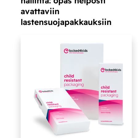
hallinta: opas helposti
avattaviin
lastensuojapakkauksiin