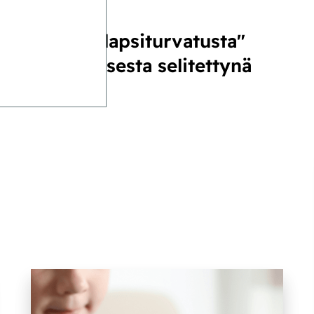
Totuus "lapsiturvatusta"
pakkauksesta selitettynä