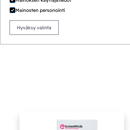
Mainoksen käyttäjätiedot
Mainosten personointi
Lapsiturvallisen
pakkauksen vaatimukset
Hyväksy valinta