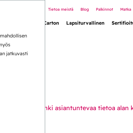
Tietoa meistä
Blog
Palkinnot
Matka
llet box (uusi!)
Carton
Lapsiturvallinen
Sertifioit
n mahdollisen
 myös
an jatkuvasti
saus
ttilaisille. Hanki asiantuntevaa tietoa alan k