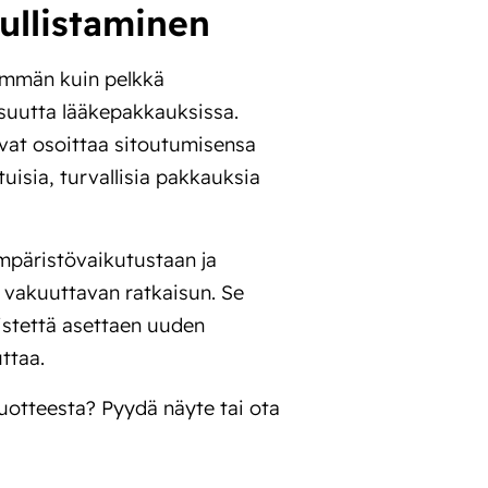
ullistaminen
emmän kuin pelkkä
suutta lääkepakkauksissa.
ivat osoittaa sitoutumisensa
uisia, turvallisia pakkauksia
ympäristövaikutustaan ja
 vakuuttavan ratkaisun. Se
istettä asettaen uuden
ttaa.
tuotteesta? Pyydä näyte tai ota