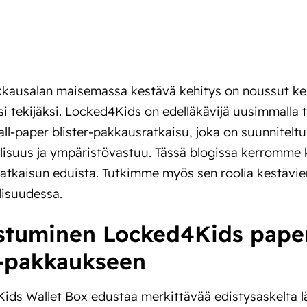
kausalan maisemassa kestävä kehitys on noussut kes
i tekijäksi. Locked4Kids on edelläkävijä uusimmalla t
ll-paper blister-pakkausratkaisu, joka on suunniteltu
lisuus ja ympäristövastuu. Tässä blogissa kerromme 
atkaisun eduista. Tutkimme myös sen roolia kestävie
lisuudessa.
stuminen Locked4Kids paper 
-pakkaukseen
ids Wallet Box edustaa merkittävää edistysaskelta 