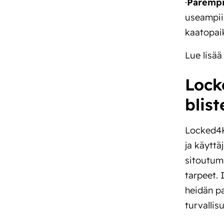
·
Parempi
useampiin
kaatopaik
Lue lisä
Lock
blis
Locked4K
ja käyttä
sitoutum
tarpeet. 
heidän pa
turvalli