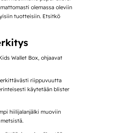
aumattomasti olemassa oleviin
siin tuotteisiin. Etsitkö
rkitys
Kids Wallet Box, ohjaavat
rkittävästi riippuvuutta
inteisesti käytetään blister
pi hiilijalanjälki muoviin
 metsistä.