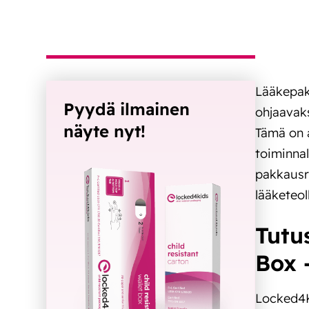
Lääkepak
Pyydä ilmainen
ohjaavaks
näyte nyt!
Tämä on a
toiminnal
pakkausr
lääketeol
Tutu
Box 
Locked4K