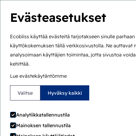
Evästeasetukset
Wa
Ecobliss käyttää evästeitä tarjotakseen sinulle parhaa
käyttökokemuksen tällä verkkosivustolla. Ne auttavat
Olet tässä:
Etusivu
>
Blog
>
Kestävyys all-paper blister 
analysoimaan käyttäjien toimintaa, jotta sivustoa voida
kehittää.
Kest
Lue evästekäytäntömme
pakkauk
Valitse
Hyväksy kaikki
Analytiikkatallennustila
Mainoksen tallennustila