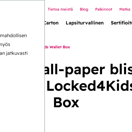
Tietoa meistä
Blog
Palkinnot
Matka
llet box (uusi!)
Carton
Lapsiturvallinen
Sertifioit
n mahdollisen
 myös
-pakkauksella: Locked4Kids Wallet Box
an jatkuvasti
ävyys all-paper blis
sella: Locked4Kid
Box