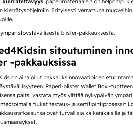
 kierrätettävyys
: paperimateriaaleja on helpompi ki
 kierrätysohjelmiin. Erityisesti verrattuna muoveihin
oille.
ä
ympäristöystävällisestä blister-pakkauksesta
.
ed4Kidsin sitoutuminen inno
ter -pakkauksissa
ids on aina ollut pakkauksinnovaatioiden eturintamas
jäystävällisyyteen. Paperi-blister Wallet Box -tuottee
isensa paitsi vastata myös ylittää nykypäivän ympäri
Integroimalla tiukat testaus- ja sertifiointiprosessit
kkausratkaisunsa ovat turvallisia kaikenikäisille ja t
suusmääräykset.