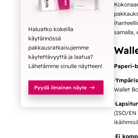
Kokonaan
pakkauksi
ihanteell
Haluatko kokeilla
samalla, 
käytännössä
Wall
pakkausratkaisujemme
käytettävyyttä ja laatua?
Paperi-b
Lähetämme sinulle näytteen!
·
Ympärist
Pyydä ilmainen näyte
Wallet Bo
·
Lapsitur
(ISO/EN 8
ikäihmisi
·
Ei komp