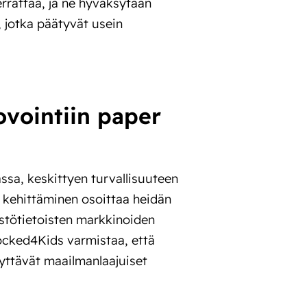
errättää, ja ne hyväksytään
, jotka päätyvät usein
vointiin paper
sa, keskittyen turvallisuuteen
n kehittäminen osoittaa heidän
stötietoisten markkinoiden
 Locked4Kids varmistaa, että
äyttävät maailmanlaajuiset