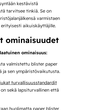
syntään kestävistä
tä tarvitsee tinkiä. Se on
äristöjalanjälkensä varmistaen
rityisesti aikuiskäyttäjille.
et ominaisuudet
laatuinen ominaisuus:
sta valmistettu blister paper
ä ja sen ympäristövaikutusta.
iukat turvallisuusstandardit
n sekä lapsiturvallinen että
taan huolimatta paper blister