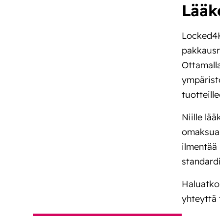
Lääk
Locked4K
pakkausr
Ottamalla
ympäristö
tuotteille
Niille lä
omaksua 
ilmentää 
standardi
Haluatko 
yhteyttä 