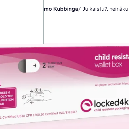
Kirjoittanut
Timo Kubbinga
/ Julkaistu
7. heinäk