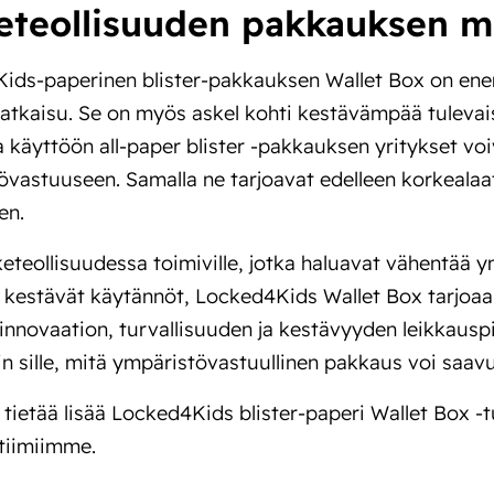
eteollisuuden pakkauksen m
ids-paperinen blister-pakkauksen Wallet Box on en
atkaisu. Se on myös askel kohti kestävämpää tulevai
 käyttöön all-paper blister -pakkauksen yritykset vo
vastuuseen. Samalla ne tarjoavat edelleen korkealaat
en.
äketeollisuudessa toimiville, jotka haluavat vähentää 
kestävät käytännöt, Locked4Kids Wallet Box tarjoaa
innovaation, turvallisuuden ja kestävyyden leikkausp
n sille, mitä ympäristövastuullinen pakkaus voi saavu
tietää lisää Locked4Kids blister-paperi Wallet Box -
tiimiimme.