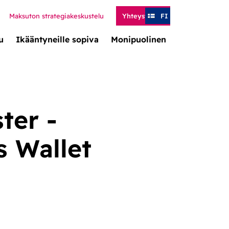
Maksuton strategiakeskustelu
Yhteystiedot
FI
u
Ikääntyneille sopiva
Monipuolinen
ter -
s Wallet