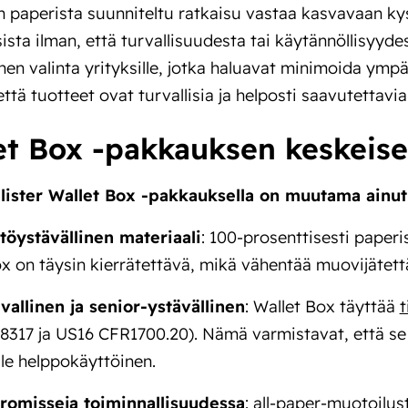
 paperista suunniteltu ratkaisu vastaa kasvavaan ky
sta ilman, että turvallisuudesta tai käytännöllisyydes
inen valinta yrityksille, jotka haluavat minimoida ymp
että tuotteet ovat turvallisia ja helposti saavutettavia e
et Box -pakkauksen keskeis
lister Wallet Box -pakkauksella on muutama ainut
öystävällinen materiaali
: 100-prosenttisesti paperi
x on täysin kierrätettävä, mikä vähentää muovijätett
vallinen ja senior-ystävällinen
: Wallet Box täyttää
t
317 ja US16 CFR1700.20). Nämä varmistavat, että se o
lle helppokäyttöinen.
romisseja toiminnallisuudessa
: all-paper-muotoilus