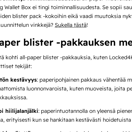
 Wallet Box ei tingi toiminnallisuudesta. Se sopii s
den blister pack -kokoihin eikä vaadi muutoksia nykyi
uunnittelun vinkkejä?
Sukella tästä
!
paper blister -pakkauksen me
tä kohti all-paper blister -pakkauksia, kuten Locked4
ttiset tekijät:
tön kestävyys
: paperipohjainen pakkaus vähentää me
ttomista luonnonvaroista, kuten muoveista, joita per
kkauksissa.
 hiilijalanjälki
: paperintuotannolla on yleensä pienem
a, erityisesti kun se hankitaan kestävästi hoidetuista