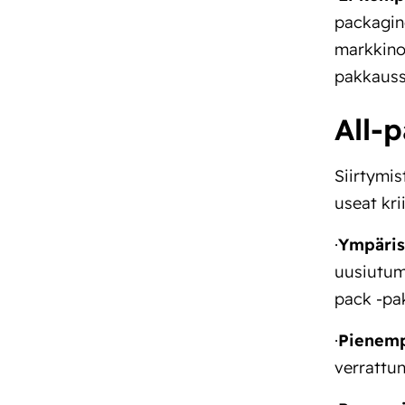
packaging
markkinoi
pakkauss
All-
Siirtymis
useat krii
·
Ympäris
uusiutuma
pack -pa
·
Pienempi
verrattun