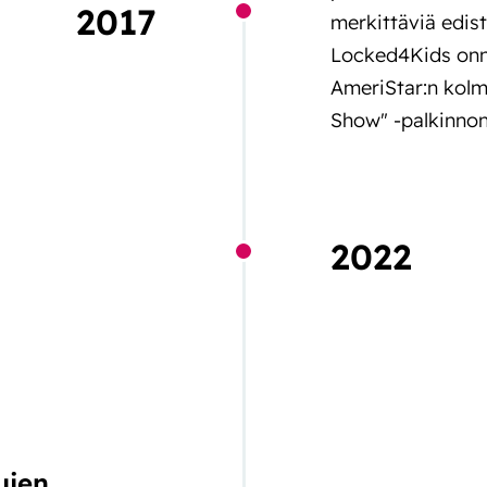
2017
merkittäviä edist
Locked4Kids onn
AmeriStar:n kolm
Show" -palkinnon
2022
ujen