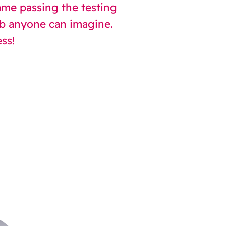
same passing the testing
ob anyone can imagine.
ss!