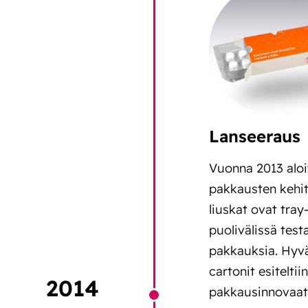
Lanseeraus
Vuonna 2013 aloit
pakkausten kehitt
liuskat ovat tray
puolivälissä test
pakkauksia. Hyv
cartonit esitelti
2014
pakkausinnovaati