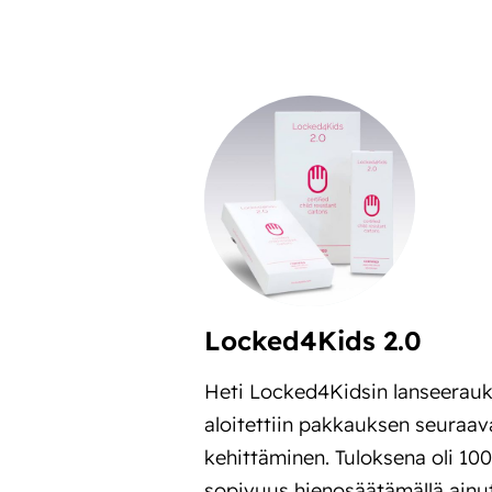
Locked4Kids 2.0
Heti Locked4Kidsin lanseerauk
aloitettiin pakkauksen seuraa
kehittäminen. Tuloksena oli 100
sopivuus hienosäätämällä ainut