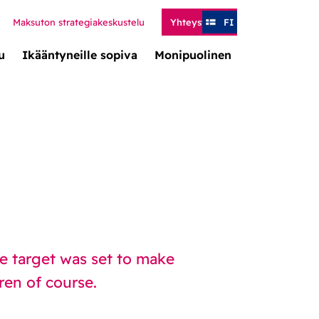
Maksuton strategiakeskustelu
Yhteystiedot
FI
u
Ikääntyneille sopiva
Monipuolinen
e target was set to make
ren of course.