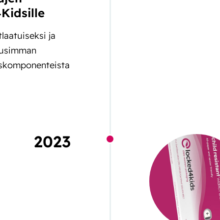
Kidsille
laatuiseksi ja
 Uusimman
skomponenteista
2023