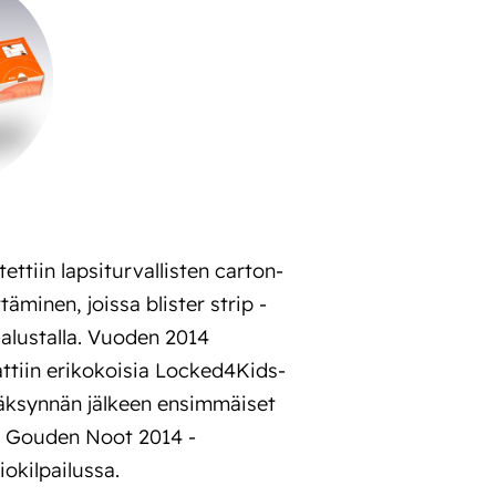
ettiin lapsiturvallisten carton-
äminen, joissa blister strip -
-alustalla. Vuoden 2014
attiin erikokoisia Locked4Kids-
äksynnän jälkeen ensimmäiset
in Gouden Noot 2014 -
okilpailussa.