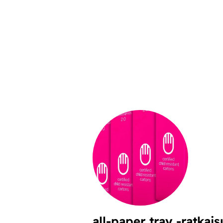
all-paper tray -ratkais