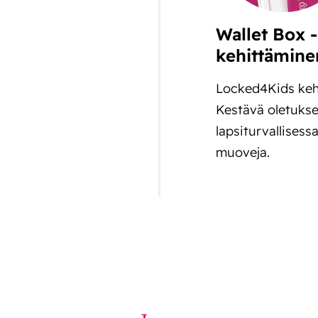
Wallet Box 
kehittämine
Locked4Kids kehi
Kestävä oletukse
lapsiturvallises
muoveja.