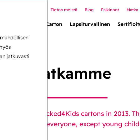
Tietoa meistä
Blog
Palkinnot
Matka
llet box (uusi!)
Carton
Lapsiturvallinen
Sertifioit
n mahdollisen
 myös
an jatkuvasti
Matkamme
velopment of Locked4Kids cartons in 2013. Th
sily opened by everyone, except young child