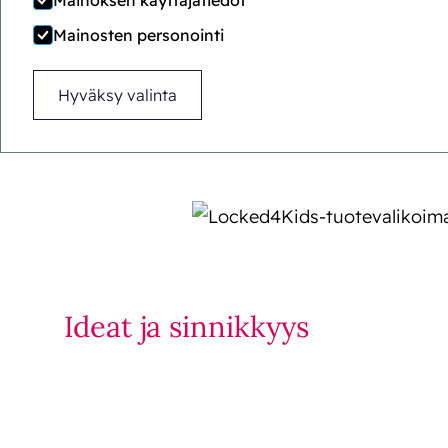
Mainoksen käyttäjätiedot
Finding that thin line 
Mainosten personointi
protocols with young 
Ec
Hyväksy valinta
Ideat ja sinnikkyys