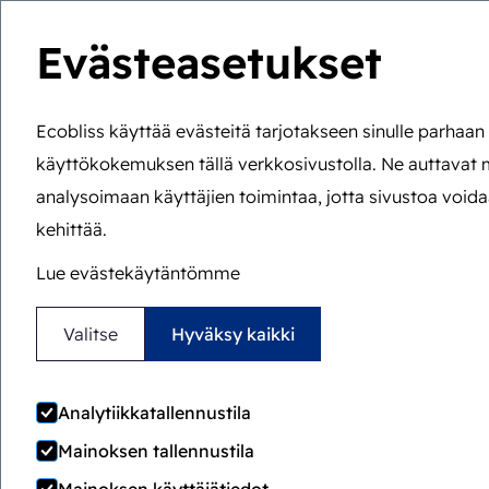
Evästeasetukset
Wa
Ecobliss käyttää evästeitä tarjotakseen sinulle parhaa
käyttökokemuksen tällä verkkosivustolla. Ne auttavat
Olet tässä:
Etusivu
>
Matka
analysoimaan käyttäjien toimintaa, jotta sivustoa voida
kehittää.
Lue evästekäytäntömme
Valitse
Hyväksy kaikki
Ecobliss started the de
Analytiikkatallennustila
the carton ea
Mainoksen tallennustila