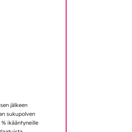
sen jälkeen
van sukupolven
 % ikääntyneille
laatuista