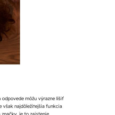
sa odpovede môžu výrazne líšiť
 však najdôležitejšia funkcia
načky, je to zaistenie