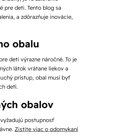
 pre deti. Tento blog sa
enia, a zdôrazňuje inovácie,
ho obalu
re deti výrazne náročné. To je
ných látok vrátane liekov a
uchý prístup, obal musí byť
h detí.
ných obalov
 vyžadujú postupnosť
rávne.
Zistite viac o odomykaní