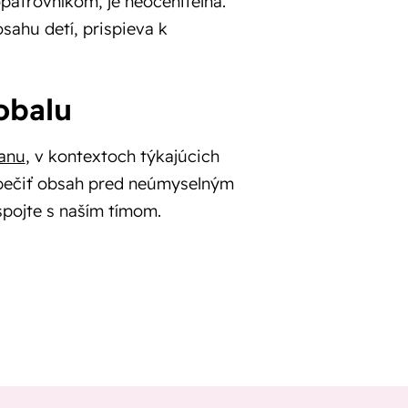
atrovníkom, je neoceniteľná.
ahu detí, prispieva k
obalu
ranu
, v kontextoch týkajúcich
ezpečiť obsah pred neúmyselným
spojte s naším tímom.