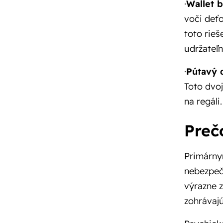
·
Wallet 
voči deť
toto rieš
udržateľ
·
Pútavý 
Toto dvoj
na regáli
Preč
Primárnym
nebezpeč
výrazne z
zohrávajú