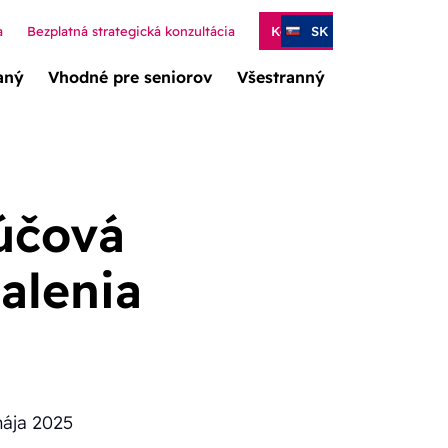
a
Bezplatná strategická konzultácia
Kontakt
SK
aný
Vhodné pre seniorov
Všestranný
ľúčová
alenia
mája 2025