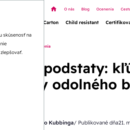
O nás
Blog
Ocenenia
Cest
t box (novinka!)
Carton
Child resistant
Certifikov
iu skúsenosť na
nie
oha detsky odolného balenia
zlepšovať.
lenie podstaty: k
 detsky odolného b
Napísal/a
Timo Kubbinga
/ Publikované dňa
21. 