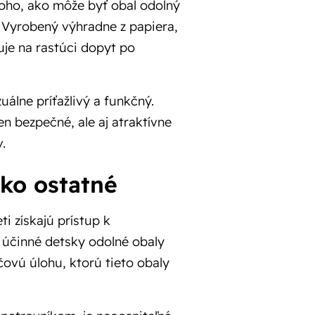
oho, ako môže byť obal odolný
 Vyrobený výhradne z papiera,
uje na rastúci dopyt po
uálne príťažlivý a funkčný.
n bezpečné, ale aj atraktívne
.
ko ostatné
ti získajú prístup k
 účinné detsky odolné obaly
čovú úlohu, ktorú tieto obaly