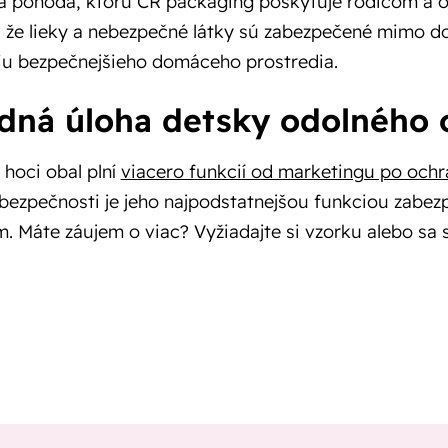
á pohoda, ktorú CR packaging poskytuje rodičom a op
 že lieky a nebezpečné látky sú zabezpečené mimo dos
iu bezpečnejšieho domáceho prostredia.
dná úloha detsky odolného 
 hoci obal plní
viacero funkcií od marketingu po och
a bezpečnosti je jeho najpodstatnejšou funkciou zab
. Máte záujem o viac? Vyžiadajte si vzorku alebo sa 