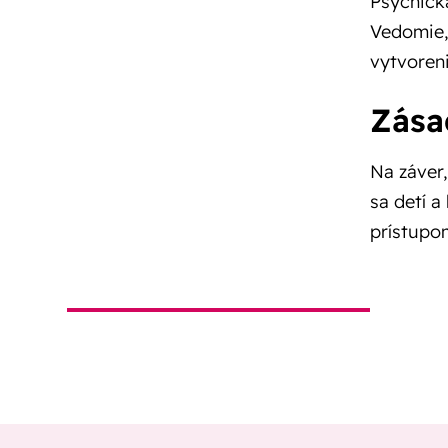
Psychick
Vedomie,
vytvoren
Zása
Na záver,
sa detí 
prístupom