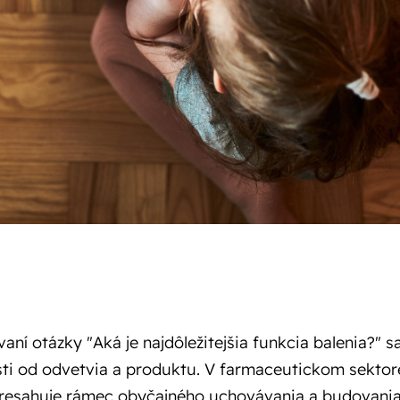
vaní otázky "Aká je najdôležitejšia funkcia balenia?" 
sti od odvetvia a produktu. V farmaceutickom sektore
presahuje rámec obyčajného uchovávania a budovania z