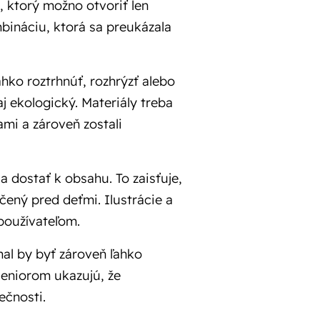
, ktorý možno otvoriť len
bináciu, ktorá sa preukázala
ahko roztrhnúť, rozhrýzť alebo
j ekologický. Materiály treba
ami a zároveň zostali
 dostať k obsahu. To zaisťuje,
čený pred deťmi. Ilustrácie a
používateľom.
mal by byť zároveň ľahko
 seniorom ukazujú, že
ečnosti.