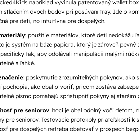
ocked4Kids napríklad vyvinula patentovaný wallet box
 stlačením dvoch bodov pri posúvaní tray. Ide o kom
ná pre deti, no intuitívna pre dospelých.
materiály
: použitie materiálov, ktoré deti nedokážu ľ
ko je systém na báze papiera, ktorý je zároveň pevný a
pecificky tak, aby odolávali manipulácii malými rúčk
teľné a ľahké.
značenie
: poskytnutie zrozumiteľných pokynov, ako sa
í pochopia, ako obal otvoriť, pričom zostáva zabezpe
ateľné písmo pomáhajú sprístupniť pokyny aj starším 
ľnosť pre seniorov
: hoci je obal odolný voči deťom, 
ný pre seniorov. Testovacie protokoly priateľskosti k
nosť pre dospelých netreba obetovať v prospech bezp