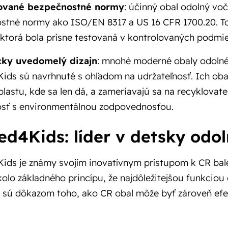
kované bezpečnostné normy
: účinný obal odolný vo
stné normy ako ISO/EN 8317 a US 16 CFR 1700.20. To
 ktorá bola prísne testovaná v kontrolovaných podmi
cky uvedomelý dizajn
: mnohé moderné obaly odolné
ids sú navrhnuté s ohľadom na udržateľnosť. Ich ob
plastu, kde sa len dá, a zameriavajú sa na recyklovat
sť s environmentálnou zodpovednosťou.
ed4Kids: líder v detsky odol
ds je známy svojím inovatívnym prístupom k CR balen
kolo základného princípu, že najdôležitejšou funkciou
 sú dôkazom toho, ako CR obal môže byť zároveň efek