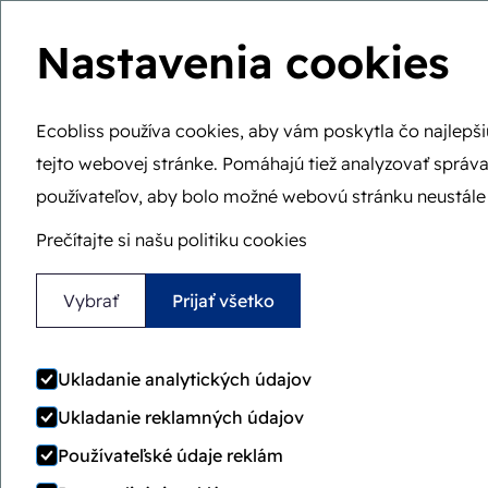
Nastavenia cookies
Walle
Ecobliss používa cookies, aby vám poskytla čo najlepš
tejto webovej stránke. Pomáhajú tiež analyzovať správa
Ste tu:
Domov
>
Blog
>
Rozbalenie podstaty: kľúčová úl
používateľov, aby bolo možné webovú stránku neustále 
Rozba
Prečítajte si našu politiku cookies
úloha
Vybrať
Prijať všetko
Ukladanie analytických údajov
Ukladanie reklamných údajov
Používateľské údaje reklám