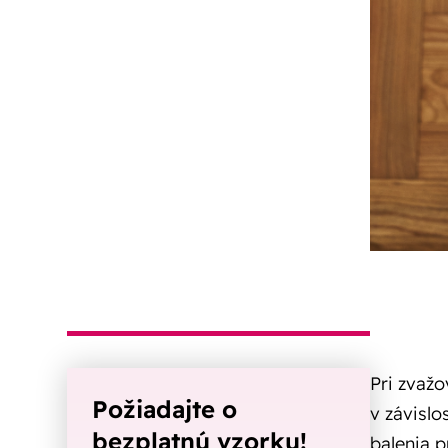
Pri zvažo
Požiadajte o
v závislo
bezplatnú vzorku!
balenia 