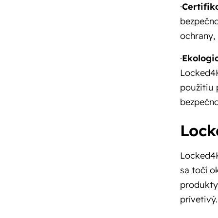
·
Certifi
bezpečno
ochrany,
·
Ekologi
Locked4K
použitiu 
bezpečno
Lock
Locked4Ki
sa točí o
produkty
prívetivý.