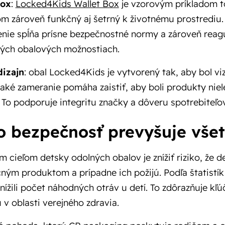
box
:
Locked4Kids Wallet Box
je vzorovým príkladom t
om zároveň funkčný aj šetrný k životnému prostrediu.
enie spĺňa prísne bezpečnostné normy a zároveň reag
ných obalových možnostiach.
dizajn
: obal Locked4Kids je vytvorený tak, aby bol viz
aké zameranie pomáha zaistiť, aby boli produkty niele
. To podporuje integritu značky a dôveru spotrebiteľov
o bezpečnosť prevyšuje všet
 cieľom detsky odolných obalov je znížiť riziko, že de
ným produktom a prípadne ich požijú. Podľa štatistík
nížili počet náhodných otráv u detí. To zdôrazňuje kľú
 v oblasti verejného zdravia.