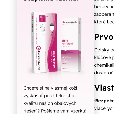
bezpečnos
zaoberá t
ktoré Loc
Prvo
Detsky od
kľúčové p
chemikáli
dostatočn
Vlas
Chcete si na vlastnej koži
vyskúšať použiteľnosť a
·
Bezpečn
kvalitu našich obalových
viacerýc
riešení? Pošleme vám vzorku!