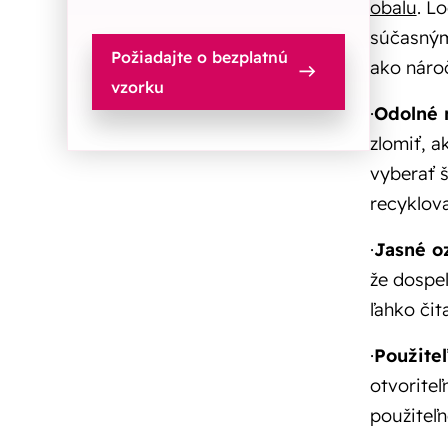
obalu
. L
súčasným
Požiadajte o bezplatnú
ako nároč
vzorku
·
Odolné 
zlomiť, a
vyberať š
recyklova
·
Jasné o
že dospel
ľahko čit
·
Použite
otvoriteľ
použiteľ