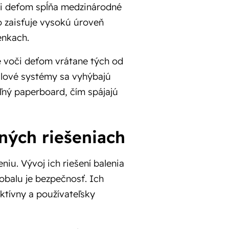
či deťom spĺňa medzinárodné
 zaisťuje vysokú úroveň
enkach.
 voči deťom vrátane tých od
alové systémy sa vyhýbajú
eľný paperboard, čím spájajú
ných riešeniach
iu. Vývoj ich riešení balenia
 obalu je bezpečnosť. Ich
tívny a používateľsky