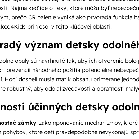
ti. Najmä keď ide o lieky, ktoré môžu byť nebezpečné
ým, prečo CR balenie vyniká ako prvoradá funkcia bal
ked4Kids priniesol v tejto kľúčovej oblasti.
radý význam detsky odolné
olné obaly sú navrhnuté tak, aby ich otvorenie bolo p
ri prevencii náhodného požitia potenciálne nebezpeč
í. Hoci dospelí musia mať k obsahu primerane jednod
e robustný, aby odolal zvedavosti a obratnosti malýc
tnosti účinných detsky odol
ostné zámky
: zakomponovanie mechanizmov, ktoré
h pohybov, ktoré deti pravdepodobne nevykonajú sp