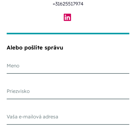
+31625517974
Alebo pošlite správu