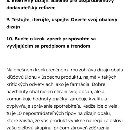
8. Efektívny dizajn: Balenie pre bezproblémový
dodávateľský reťazec
9. Testujte, iterujte, uspejte: Overte svoj obalový
dizajn
10. Buďte o krok vpred: prispôsobte sa
vyvíjajúcim sa predpisom a trendom
Na dnešnom konkurenčnom trhu zohráva dizajn obalu
kľúčovú úlohu v úspechu produktu, najmä v takých
kritických odvetviach, ako je farmácia. Dobre
navrhnutý obal nielen chráni svoj obsah, ale aj
komunikuje hodnoty značky, zaručuje kvalitu a
ovplyvňuje správanie spotrebiteľa. Keďže ide o veľa,
tu je 10 nepostrádateľných tipov na dizajn obalu,
ktoré zaistia, že váš produkt vynikne na regáli a osloví
vašu cieľovú skupinu, pričom zároveň zdôraznia