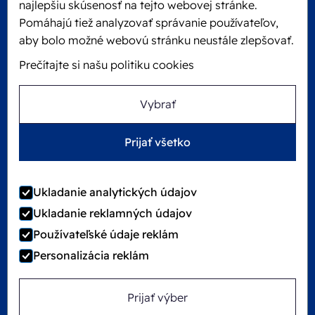
najlepšiu skúsenosť na tejto webovej stránke.
KVK: 60610182
Pomáhajú tiež analyzovať správanie používateľov,
+31 475 390 550
aby bolo možné webovú stránku neustále zlepšovať.
Prečítajte si našu politiku cookies
Sledujte nás na
Vybrať
Ecobliss je FSC® certifikovaný s číslom licencie
Prijať všetko
C194323
Ukladanie analytických údajov
Ukladanie reklamných údajov
©
2026
Ecobliss Group
Používateľské údaje reklám
Personalizácia reklám
Locked4Kids je súčasťou
Prijať výber