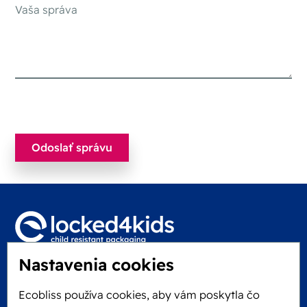
Nastavenia cookies
Locked4Kids B.V.
Edisonweg 11
Ecobliss používa cookies, aby vám poskytla čo
6101 XJ Echt, Holandsko