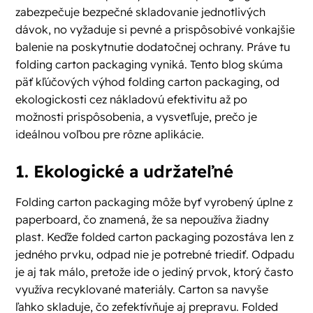
zabezpečuje bezpečné skladovanie jednotlivých
dávok, no vyžaduje si pevné a prispôsobivé vonkajšie
balenie na poskytnutie dodatočnej ochrany. Práve tu
folding carton packaging vyniká. Tento blog skúma
päť kľúčových výhod folding carton packaging, od
ekologickosti cez nákladovú efektivitu až po
možnosti prispôsobenia, a vysvetľuje, prečo je
ideálnou voľbou pre rôzne aplikácie.
1. Ekologické a udržateľné
Folding carton packaging môže byť vyrobený úplne z
paperboard, čo znamená, že sa nepoužíva žiadny
plast. Keďže folded carton packaging pozostáva len z
jedného prvku, odpad nie je potrebné triediť. Odpadu
je aj tak málo, pretože ide o jediný prvok, ktorý často
využíva recyklované materiály. Carton sa navyše
ľahko skladuje, čo zefektívňuje aj prepravu. Folded