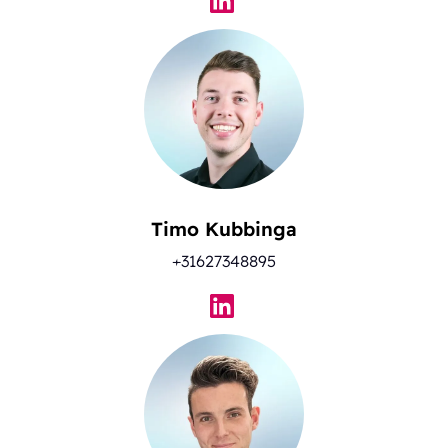
Timo Kubbinga
+31627348895