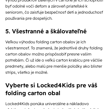
výhod produktov balených v cartone je ich schopnosť
byť odolné voči deťom a zároveň priateľské k
seniorom, čo zaisťuje bezpečnosť detí a jednoduchosť
používania pre dospelých.
5. Všestranné a škálovateľné
Veľkou výhodou folding carton obalov je ich
všestrannosť. To znamená, že jednotlivé druhy folding
carton obalov možno prispôsobiť presne vašim
potrebám. Či už ide o veľkú carton krabicu pre väčšie
predmety, alebo malú pre menšie položky ako blister
strips, všetko je možné.
Vyberte si Locked4Kids pre váš
folding carton obal
Locked4Kids ponúka univerzálne a nákladovo