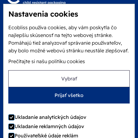
Nastavenia cookies
Locked4Kids B.V.
Edisonweg 11
Ecobliss používa cookies, aby vám poskytla čo
6101 XJ Echt, Holandsko
najlepšiu skúsenosť na tejto webovej stránke.
KVK: 60610182
Pomáhajú tiež analyzovať správanie používateľov,
+31 475 390 550
aby bolo možné webovú stránku neustále zlepšovať.
Prečítajte si našu politiku cookies
Sledujte nás na
Vybrať
Ecobliss je FSC® certifikovaný s číslom licencie
Prijať všetko
C194323
Ukladanie analytických údajov
Ukladanie reklamných údajov
©
2026
Ecobliss Group
Používateľské údaje reklám