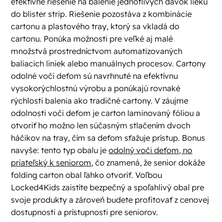
efektívne riešenie na balenie jednotlivých dávok lieku
do blister strip. Riešenie pozostáva z kombinácie
cartonu a plastového tray, ktorý sa vkladá do
cartonu. Ponúka možnosti pre veľké aj malé
množstvá prostredníctvom automatizovaných
baliacich liniek alebo manuálnych procesov. Cartony
odolné voči deťom sú navrhnuté na efektívnu
vysokorýchlostnú výrobu a ponúkajú rovnaké
rýchlosti balenia ako tradičné cartony. V záujme
odolnosti voči deťom je carton laminovaný fóliou a
otvoriť ho možno len súčasným stlačením dvoch
háčikov na tray, čím sa deťom sťažuje prístup. Bonus
navyše: tento typ obalu je
odolný voči deťom, no
priateľský k seniorom
, čo znamená, že senior dokáže
folding carton obal ľahko otvoriť. Voľbou
Locked4Kids zaistíte bezpečný a spoľahlivý obal pre
svoje produkty a zároveň budete profitovať z cenovej
dostupnosti a prístupnosti pre seniorov.