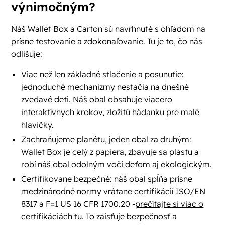
výnimočným?
Náš Wallet Box a Carton sú navrhnuté s ohľadom na
prísne testovanie a zdokonaľovanie. Tu je to, čo nás
odlišuje:
Viac než len základné stlačenie a posunutie:
jednoduché mechanizmy nestačia na dnešné
zvedavé deti. Náš obal obsahuje viacero
interaktívnych krokov, zložitú hádanku pre malé
hlavičky.
Zachraňujeme planétu, jeden obal za druhým:
Wallet Box je celý z papiera, zbavuje sa plastu a
robí náš obal odolným voči deťom aj ekologickým.
Certifikovane bezpečné: náš obal spĺňa prísne
medzinárodné normy vrátane certifikácií ISO/EN
8317 a F=1 US 16 CFR 1700.20 -
prečítajte si viac o
certifikáciách tu
. To zaisťuje bezpečnosť a