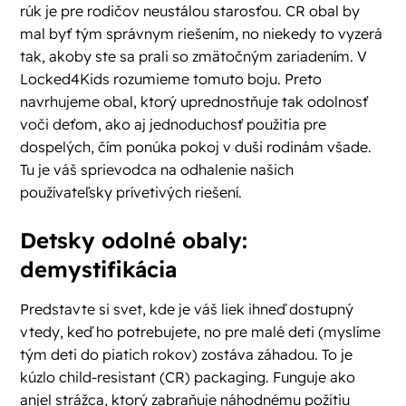
rúk je pre rodičov neustálou starosťou. CR obal by
mal byť tým správnym riešením, no niekedy to vyzerá
tak, akoby ste sa prali so zmätočným zariadením. V
Locked4Kids rozumieme tomuto boju. Preto
navrhujeme obal, ktorý uprednostňuje tak odolnosť
voči deťom, ako aj jednoduchosť použitia pre
dospelých, čím ponúka pokoj v duši rodinám všade.
Tu je váš sprievodca na odhalenie našich
používateľsky prívetivých riešení.
Detsky odolné obaly:
demystifikácia
Predstavte si svet, kde je váš liek ihneď dostupný
vtedy, keď ho potrebujete, no pre malé deti (myslíme
tým deti do piatich rokov) zostáva záhadou. To je
kúzlo child-resistant (CR) packaging. Funguje ako
anjel strážca, ktorý zabraňuje náhodnému požitiu