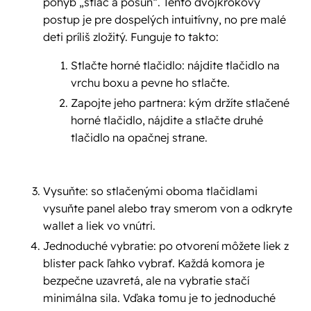
pohyb „stlač a posuň“. Tento dvojkrokový
postup je pre dospelých intuitívny, no pre malé
deti príliš zložitý. Funguje to takto:
Stlačte horné tlačidlo: nájdite tlačidlo na
vrchu boxu a pevne ho stlačte.
Zapojte jeho partnera: kým držíte stlačené
horné tlačidlo, nájdite a stlačte druhé
tlačidlo na opačnej strane.
Vysuňte: so stlačenými oboma tlačidlami
vysuňte panel alebo tray smerom von a odkryte
wallet a liek vo vnútri.
Jednoduché vybratie: po otvorení môžete liek z
blister pack ľahko vybrať. Každá komora je
bezpečne uzavretá, ale na vybratie stačí
minimálna sila. Vďaka tomu je to jednoduché