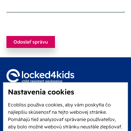
Nastavenia cookies
Locked4Kids B.V.
Edisonweg 11
Ecobliss používa cookies, aby vám poskytla čo
6101 XJ Echt, The Netherlands
najlepšiu skúsenosť na tejto webovej stránke.
KVK: 60610182
Pomáhajú tiež analyzovať správanie používateľov,
+31 475 390 550
aby bolo možné webovú stránku neustále zlepšovať.