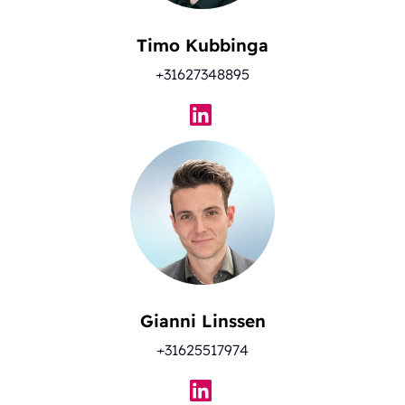
Timo Kubbinga
+31627348895
Gianni Linssen
+31625517974