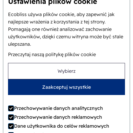
Ustawienia plików cookie
Ecobliss używa plików cookie, aby zapewnić jak
O nas
najlepsze wrażenia z korzystania z tej strony.
Pomagają one również analizować zachowanie
Tło i historia
użytkowników, dzięki czemu witryna może być stale
ulepszana.
Misja i wizja
Przeczytaj naszą politykę plików cookie
Zintegrowane podejście
Zespół
Wybierz
Zaakceptuj wszystkie
Ogólne
© 2022 Ecobliss Pharmaceutical Packaging ·
Przechowywanie danych analitycznych
warunki handlowe
Przechowywanie danych reklamowych
Ecobliss Pharmaceutical Packaging jest częścią
Dane użytkownika do celów reklamowych