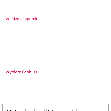
Wiedza ekspercka
Funkcjonalności
Komponenty
Techniki
Wybierz Ecobliss
Znajdź najlepsze rozwiązanie
Zrównoważony rozwój
Wy inspirujecie, my wprowadzamy innowacje