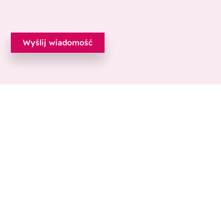
Ecobliss Pharmaceutical Packaging
Edisonweg 11
6101 XJ Echt, The Netherlands
+31 475 390 550