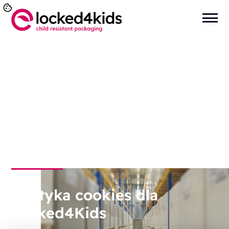
Jesteś tutaj:
Strona główna
>
Ogólne
>
Cookies
Polityka cookies dla
Locked4Kids