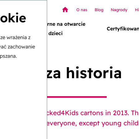
O nas
Blog
Nagrody
Hi
ookie
Odporne na otwarcie
Carton
Certyfikowa
przez dzieci
ze wrażenia z
ować zachowanie
epszana.
Nasza historia
velopment of Locked4Kids cartons in 2013. Th
sily opened by everyone, except young child