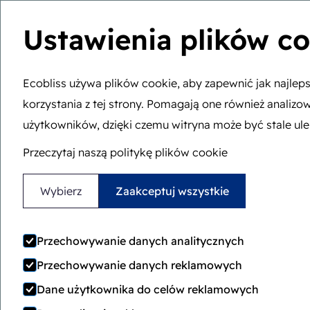
Ustawienia plików c
Wallet Box
(nowość!)
Ecobliss używa plików cookie, aby zapewnić jak najleps
korzystania z tej strony. Pomagają one również analiz
Jesteś tutaj:
Strona główna
>
Historia
użytkowników, dzięki czemu witryna może być stale ul
Przeczytaj naszą politykę plików cookie
Wybierz
Zaakceptuj wszystkie
Przechowywanie danych analitycznych
Ecobliss started the de
Przechowywanie danych reklamowych
the carton ea
Dane użytkownika do celów reklamowych