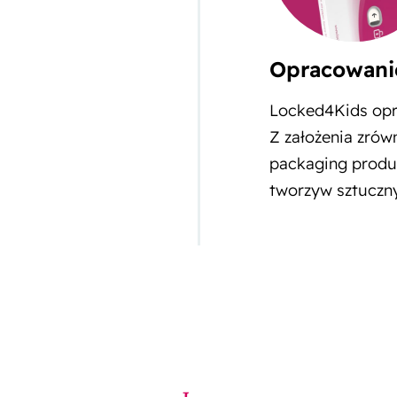
Opracowanie
Locked4Kids opra
Z założenia zrów
packaging produk
tworzyw sztuczn