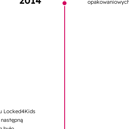
2014
opakowaniowych
u Locked4Kids
 następną
m było