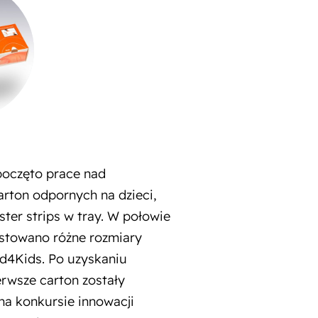
poczęto prace nad
rton odpornych na dzieci,
ster strips w tray. W połowie
estowano różne rozmiary
4Kids. Po uzyskaniu
erwsze carton zostały
a konkursie innowacji