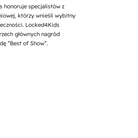
 honoruje specjalistów z
owej, którzy wnieśli wybitny
łeczności. Locked4Kids
trzech głównych nagród
dę “Best of Show”.