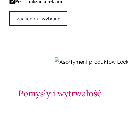
Personalizacja reklam
Finding that thin line 
protocols with young 
Zaakceptuj wybrane
Ec
Pomysły i wytrwałość