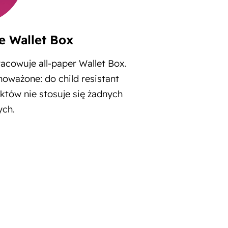
 Wallet Box
cowuje all-paper Wallet Box.
noważone: do child resistant
tów nie stosuje się żadnych
ych.