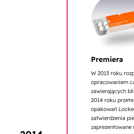
Premiera
W 2013 roku roz
opracowaniem ca
zawierających bli
2014 roku przet
opakowań Locked
zatwierdzenia pi
zaprezentowane n