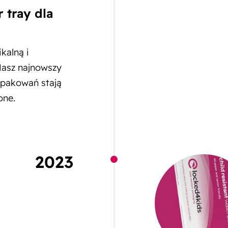
 tray dla
kalną i
Nasz najnowszy
opakowań stają
one.
2023