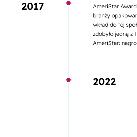
2017
AmeriStar Awards
branży opakowani
wkład do tej spo
zdobyło jedną z 
AmeriStar: nagro
2022