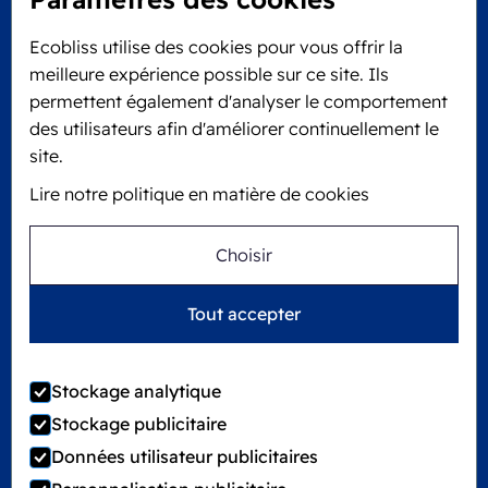
Locked4Kids B.V.
Ecobliss utilise des cookies pour vous offrir la
Edisonweg 11
meilleure expérience possible sur ce site. Ils
6101 XJ Echt, Pays-Bas
permettent également d'analyser le comportement
KVK: 60610182
des utilisateurs afin d'améliorer continuellement le
+31 475 390 550
site.
Lire notre politique en matière de cookies
Suivez-nous sur
Choisir
Ecobliss est certifié FSC® sous le numéro de
Tout accepter
licence C194323
Stockage analytique
Stockage publicitaire
©
2026
Ecobliss Group
Données utilisateur publicitaires