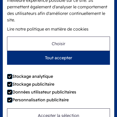
meilleure expérience possible sur ce site. Ils
6101 XJ Echt, Pays-Bas
permettent également d'analyser le comportement
KVK: 60610182
des utilisateurs afin d'améliorer continuellement le
+31 475 390 550
site.
Lire notre politique en matière de cookies
Suivez-nous sur
Choisir
Ecobliss est certifié FSC® sous le numéro de
Tout accepter
licence C194323
Stockage analytique
Stockage publicitaire
©
2026
Ecobliss Group
Données utilisateur publicitaires
Personnalisation publicitaire
Locked4Kids fait partie de
Accepter la sélection