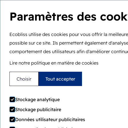
Paramètres des cook
Vous êtes ici :
Accueil
>
Adapté aux seniors
Wallet
Ecobliss utilise des cookies pour vous offrir la meilleu
Adapté aux seni
possible sur ce site. Ils permettent également d'analyse
comportement des utilisateurs afin d'améliorer continue
Lire notre politique en matière de cookies
Locked4Kids offre la combinaison par
Choisir
Tout accepter
entre résistance à l'ouverture par les 
accessibilité facile pour les adultes et
production économique.
Stockage analytique
Stockage publicitaire
Données utilisateur publicitaires