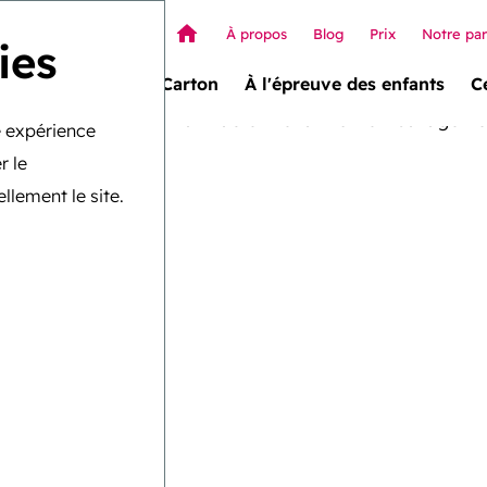
À propos
Blog
Prix
Notre pa
ies
 Box (nouveau !)
Carton
À l'épreuve des enfants
Ce
re expérience
ors
r le
llement le site.
faite
enfants,