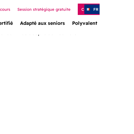
rcours
Session stratégique gratuite
Contact
FR
rtifié
Adapté aux seniors
Polyvalent