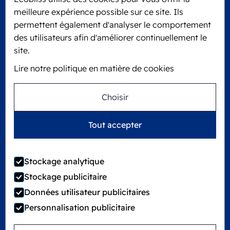
Edisonweg 11
meilleure expérience possible sur ce site. Ils
6101 XJ Echt, Pays-Bas
permettent également d'analyser le comportement
KVK: 60610182
des utilisateurs afin d'améliorer continuellement le
+31 475 390 550
site.
Lire notre politique en matière de cookies
Suivez-nous sur
Choisir
Ecobliss est certifié FSC® sous le numéro de
Tout accepter
licence C194323
Stockage analytique
Stockage publicitaire
©
2026
Ecobliss Group
Données utilisateur publicitaires
Personnalisation publicitaire
Locked4Kids fait partie de