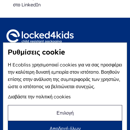
στο LinkedIn
Ρυθμίσεις cookie
Locked4Kids B.V.
Edisonweg 11
Η Ecobliss χρησιμοποιεί cookies για να σας προσφέρει
6101 XJ Echt, The Netherlands
την καλύτερη δυνατή εμπειρία στον ιστότοπο. Βοηθούν
KVK: 60610182
επίσης στην ανάλυση της συμπεριφοράς των χρηστών,
+31 475 390 550
ώστε ο ιστότοπος να βελτιώνεται συνεχώς.
Διαβάστε την πολιτική cookies
Ακολουθήστε μας στο
Επιλογή
Η Ecobliss είναι FSC® πιστοποιημένη με αριθμό
Αποδοχή όλων