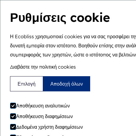
Ρυθμίσεις cookie
Βρίσκεστε εδώ:
Αρχική
>
Φιλική για ηλικιωμένους
W
Η Ecobliss χρησιμοποιεί cookies για να σας προσφέρει τη
Φιλική για
δυνατή εμπειρία στον ιστότοπο. Βοηθούν επίσης στην ανά
συμπεριφοράς των χρηστών, ώστε ο ιστότοπος να βελτιών
ηλικιωμένους
Διαβάστε την πολιτική cookies
Επιλογή
Αποδοχή όλων
Η Locked4Kids προσφέρει τον τέλειο
συνδυασμό παιδοασφάλειας, εύκολης
Αποθήκευση αναλυτικών
πρόσβασης για ενήλικες και οικονομικά
Αποθήκευση διαφημίσεων
αποδοτικής παραγωγής.
Δεδομένα χρήστη διαφημίσεων