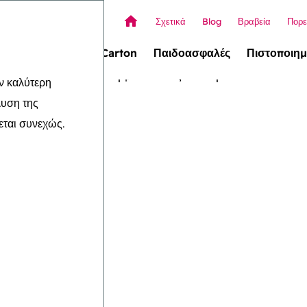
Σχετικά
Blog
Βραβεία
Πορε
allet Box (νέο!)
Carton
Παιδοασφαλές
Πιστοποιημ
ν καλύτερη
λυση της
εται συνεχώς.