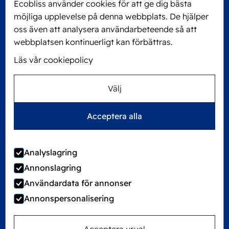
Ecobliss använder cookies för att ge dig bästa
6101 XJ Echt, The Netherlands
möjliga upplevelse på denna webbplats. De hjälper
KVK: 60610182
oss även att analysera användarbeteende så att
+31 475 390 550
webbplatsen kontinuerligt kan förbättras.
Läs vår cookiepolicy
Följ oss på
Välj
Ecobliss är FSC®-certifierat med licensnummer
Acceptera alla
C194323
Analyslagring
Annonslagring
©
2026
Ecobliss Group
Användardata för annonser
Annonspersonalisering
Locked4Kids är en del av