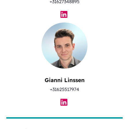
+31627348895
Gianni Linssen
+31625517974