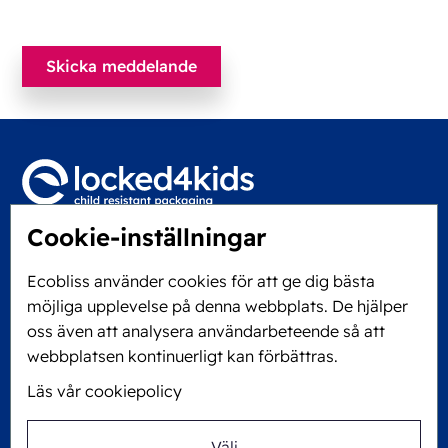
Cookie-inställningar
Locked4Kids B.V.
Edisonweg 11
Ecobliss använder cookies för att ge dig bästa
6101 XJ Echt, The Netherlands
möjliga upplevelse på denna webbplats. De hjälper
KVK: 60610182
oss även att analysera användarbeteende så att
+31 475 390 550
webbplatsen kontinuerligt kan förbättras.
Läs vår cookiepolicy
Följ oss på
Välj