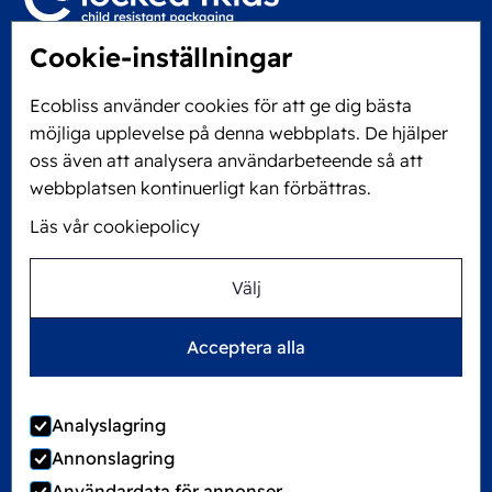
Cookie-inställningar
Locked4Kids B.V.
Edisonweg 11
Ecobliss använder cookies för att ge dig bästa
6101 XJ Echt, Nederländerna
möjliga upplevelse på denna webbplats. De hjälper
KVK: 60610182
oss även att analysera användarbeteende så att
+31 475 390 550
webbplatsen kontinuerligt kan förbättras.
Läs vår cookiepolicy
Följ oss på
Välj
Ecobliss är FSC®-certifierat med licensnummer
Acceptera alla
C194323
Analyslagring
Annonslagring
©
2026
Ecobliss Group
Användardata för annonser