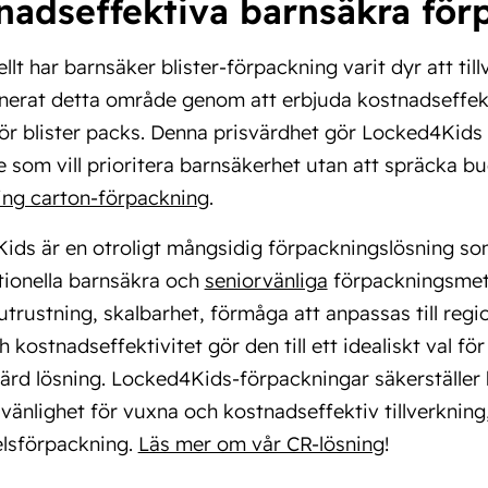
nadseffektiva barnsäkra för
ellt har barnsäker blister-förpackning varit dyr att t
nerat detta område genom att erbjuda kostnadseffekt
ör blister packs. Denna prisvärdhet gör Locked4Kids til
re som vill prioritera barnsäkerhet utan att spräcka b
ing carton-förpackning
.
ids är en otroligt mångsidig förpackningslösning so
tionella barnsäkra och
seniorvänliga
förpackningsmeto
trustning, skalbarhet, förmåga att anpassas till regi
 kostnadseffektivitet gör den till ett idealiskt val fö
ärd lösning. Locked4Kids-förpackningar säkerställer
änlighet för vuxna och kostnadseffektiv tillverkning, 
lsförpackning.
Läs mer om vår CR-lösning
!