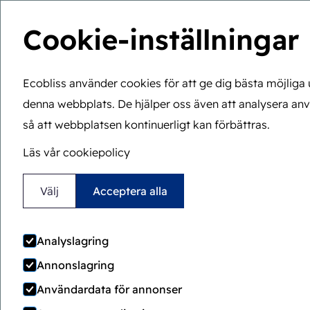
Cookie-inställningar
Ecobliss använder cookies för att ge dig bästa möjliga
denna webbplats. De hjälper oss även att analysera a
Du är här:
Hem
>
Blog
>
Locked4Kids: mångsidighet, kost
så att webbplatsen kontinuerligt kan förbättras.
Lock
Läs vår cookiepolicy
ko
Välj
Acceptera alla
Analyslagring
Annonslagring
Användardata för annonser