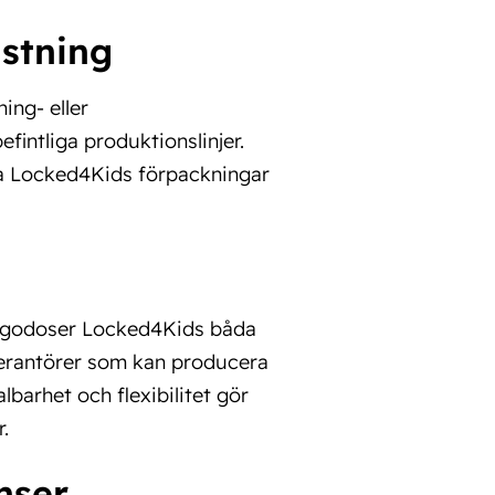
stning
ing- eller
efintliga produktionslinjer.
nda Locked4Kids förpackningar
illgodoser Locked4Kids båda
verantörer som kan producera
barhet och flexibilitet gör
.
nser