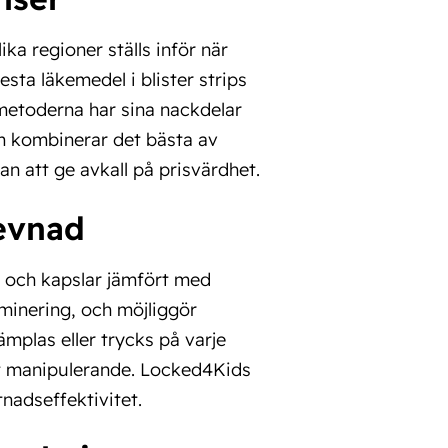
a regioner ställs inför när
sta läkemedel i blister strips
metoderna har sina nackdelar
m kombinerar det bästa av
n att ge avkall på prisvärdhet.
levnad
r och kapslar jämfört med
aminering, och möjliggör
plas eller trycks på varje
llt manipulerande. Locked4Kids
nadseffektivitet.