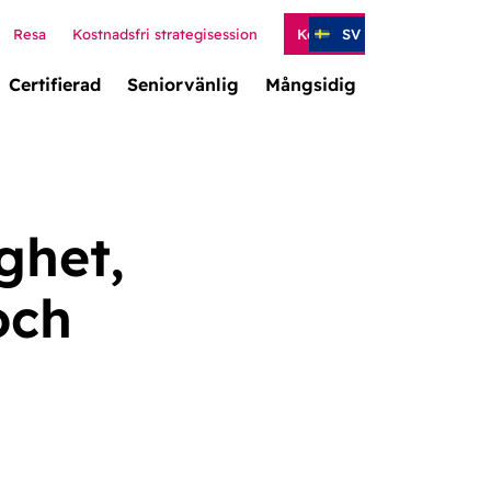
Resa
Kostnadsfri strategisession
Kontakt
SV
Certifierad
Seniorvänlig
Mångsidig
ghet,
och