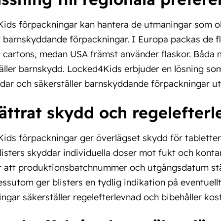
ds förpackningar kan hantera de utmaningar som olik
r barnskyddande förpackningar. I Europa packas de fle
il cartons, medan USA främst använder flaskor. Båda 
gäller barnskydd. Locked4Kids erbjuder en lösning so
dar och säkerställer barnskyddande förpackningar uta
ättrat skydd och regelefter
ids förpackningar ger överlägset skydd för tablette
Blisters skyddar individuella doser mot fukt och kont
t att produktionsbatchnummer och utgångsdatum stäm
Dessutom ger blisters en tydlig indikation på eventue
ngar säkerställer regelefterlevnad och bibehåller kost