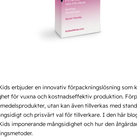
ids erbjuder en innovativ förpackningslösning som 
ighet för vuxna och kostnadseffektiv produktion. För
emedelsprodukter, utan kan även tillverkas med stand
mångsidigt och prisvärt val för tillverkare. I den här b
ids imponerande mångsidighet och hur den åtgärdar
ingsmetoder.