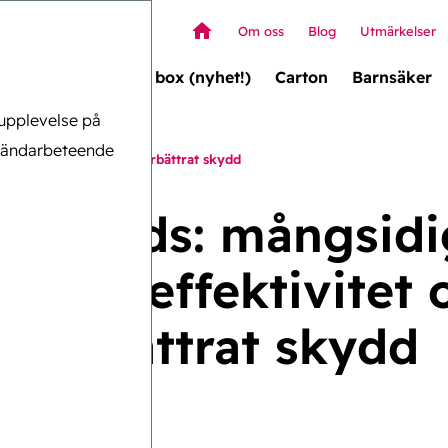
Om oss
Blog
Utmärkelser
Wallet box (nyhet!)
Carton
Barnsäker
 upplevelse på
nvändarbeteende
nadseffektivitet och förbättrat skydd
ed4Kids: mångsidi
stnadseffektivitet 
förbättrat skydd