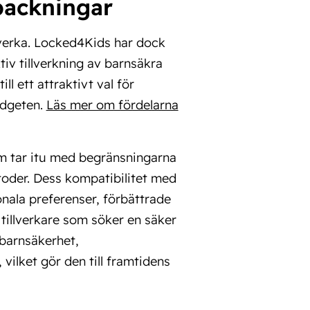
packningar
illverka. Locked4Kids har dock
iv tillverkning av barnsäkra
l ett attraktivt val för
udgeten.
Läs mer om fördelarna
m tar itu med begränsningarna
der. Dess kompatibilitet med
onala preferenser, förbättrade
r tillverkare som söker en säker
 barnsäkerhet,
vilket gör den till framtidens