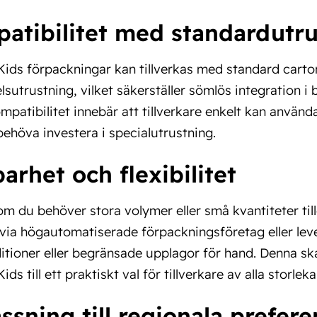
atibilitet med standardutru
ds förpackningar kan tillverkas med standard carton
sutrustning, vilket säkerställer sömlös integration i b
patibilitet innebär att tillverkare enkelt kan anvä
behöva investera i specialutrustning.
arhet och flexibilitet
om du behöver stora volymer eller små kvantiteter t
via högautomatiserade förpackningsföretag eller le
itioner eller begränsade upplagor för hand. Denna skal
s till ett praktiskt val för tillverkare av alla storlekar
ssning till regionala prefere