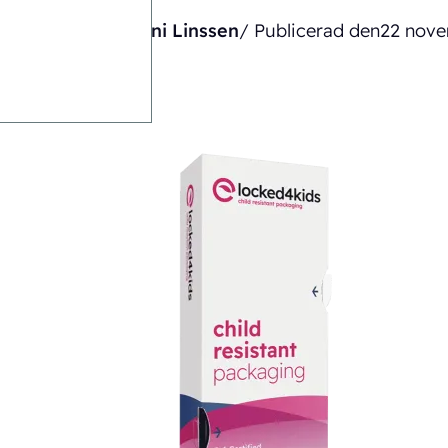
Skriven av
Gianni Linssen
/ Publicerad den
22 nov