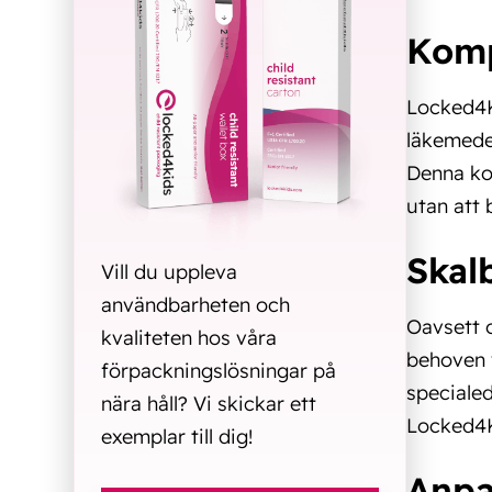
Komp
Locked4Ki
läkemedel
Denna kom
utan att 
Skalb
Vill du uppleva
användbarheten och
Oavsett 
kvaliteten hos våra
behoven 
förpackningslösningar på
specialed
nära håll? Vi skickar ett
Locked4Kid
exemplar till dig!
Anpa