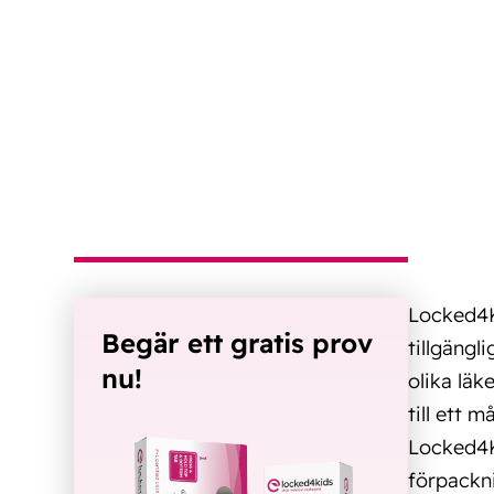
Locked4K
Begär ett gratis prov
tillgängl
nu!
olika läk
till ett 
Locked4K
förpackn