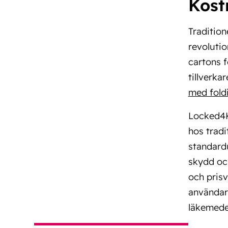
Kost
Tradition
revolutio
cartons f
tillverka
med fold
Locked4K
hos tradi
standardu
skydd och
och prisv
användarv
läkemede