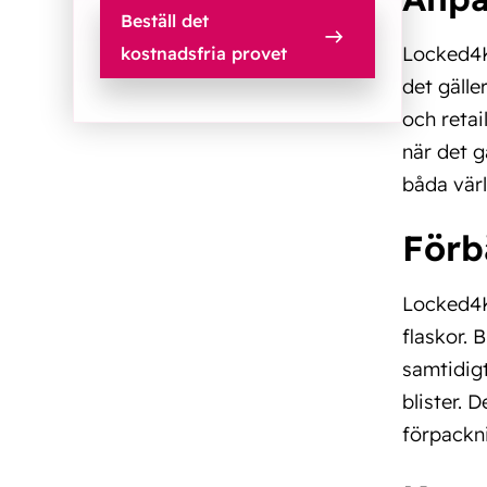
Beställ det
Locked4Ki
kostnadsfria provet
det gälle
och reta
när det 
båda värl
Förb
Locked4K
flaskor. 
samtidig
blister. 
förpackni