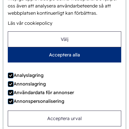
Bakgrund och historia
oss även att analysera användarbeteende så att
webbplatsen kontinuerligt kan förbättras.
Mission och vision
Läs vår cookiepolicy
Integrerat förhållningssätt
Team
Välj
Acceptera alla
Allmänna
© 2022 Ecobliss Pharmaceutical Packaging ·
Analyslagring
villkor
Annonslagring
Ecobliss Pharmaceutical Packaging är en del av
Användardata för annonser
Annonspersonalisering
Acceptera urval