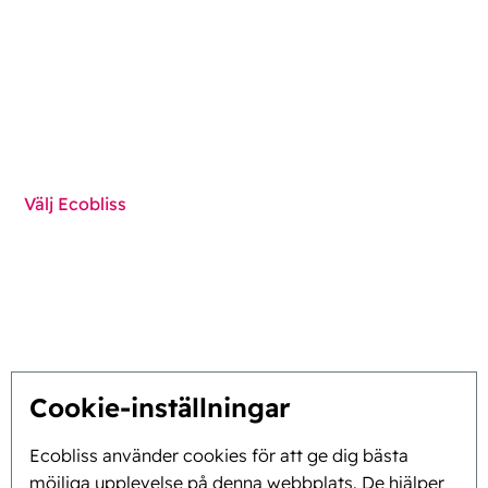
Funktioner
Komponenter
Tekniker
Välj Ecobliss
Få den bästa lösningen
Hållbarhet
Du inspirerar, vi innoverar
Cookie-inställningar
Om oss
Ecobliss använder cookies för att ge dig bästa
möjliga upplevelse på denna webbplats. De hjälper