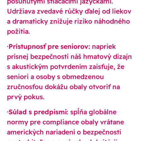
posunutými stláčacími jazýčkami.
Udržiava zvedavé rúčky ďalej od liekov
a dramaticky znižuje riziko náhodného
požitia.
·
Prístupnosť pre seniorov
: napriek
prísnej bezpečnosti náš hmatový dizajn
s akustickým potvrdením zaisťuje, že
seniori a osoby s obmedzenou
zručnosťou dokážu obaly otvoriť na
prvý pokus.
·
Súlad s predpismi
: spĺňa globálne
normy pre compliance obaly vrátane
amerických nariadení o bezpečnosti