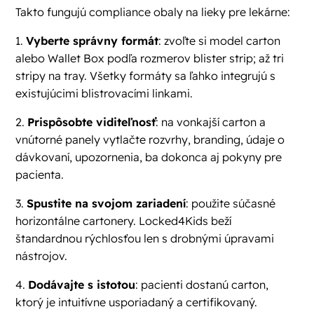
Takto fungujú compliance obaly na lieky pre lekárne:
1.
Vyberte správny formát
: zvoľte si model carton
alebo Wallet Box podľa rozmerov blister strip; až tri
stripy na tray. Všetky formáty sa ľahko integrujú s
existujúcimi blistrovacími linkami.
2.
Prispôsobte viditeľnosť
: na vonkajší carton a
vnútorné panely vytlačte rozvrhy, branding, údaje o
dávkovaní, upozornenia, ba dokonca aj pokyny pre
pacienta.
3.
Spustite na svojom zariadení
: použite súčasné
horizontálne cartonery. Locked4Kids beží
štandardnou rýchlosťou len s drobnými úpravami
nástrojov.
4.
Dodávajte s istotou
: pacienti dostanú carton,
ktorý je intuitívne usporiadaný a certifikovaný.