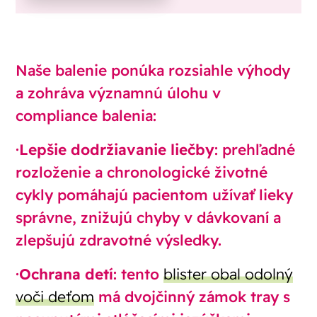
Naše balenie ponúka rozsiahle výhody
a zohráva významnú úlohu v
compliance balenia:
·
Lepšie dodržiavanie liečby
: prehľadné
rozloženie a chronologické životné
cykly pomáhajú pacientom užívať lieky
správne, znižujú chyby v dávkovaní a
zlepšujú zdravotné výsledky.
·
Ochrana detí
: tento
blister obal odolný
voči deťom
má dvojčinný zámok tray s