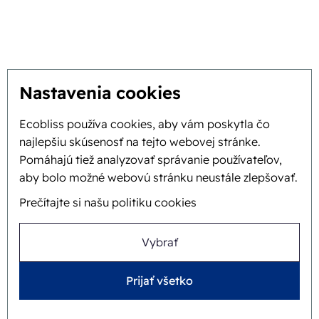
Získajte najlepšie riešenie
Udržateľnosť
Vy inšpirujete, my inovujeme
Nastavenia cookies
O nás
Ecobliss používa cookies, aby vám poskytla čo
najlepšiu skúsenosť na tejto webovej stránke.
Pozadie a história
Pomáhajú tiež analyzovať správanie používateľov,
aby bolo možné webovú stránku neustále zlepšovať.
Misia a vízia
Prečítajte si našu politiku cookies
Komplexný prístup
Tím
Vybrať
Prijať všetko