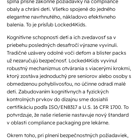
spĺňa prísne zákonné požiadavky na compliance
obaly a chráni deti. Všetko spojené do jedného
elegantne navrhnutého, nákladovo efektívneho
balenia. To je prísľub Locked4Kids.
Kognitívne schopnosti detí a ich zvedavosť sa v
priebehu posledných desaťročí výrazne vyvinuli.
Tradičné uzávery odolné voči deťom a blister packs
už nezaručujú bezpečnosť. Locked4Kids vyvinul
robustný mechanizmus otvárania s viacerými krokmi,
ktorý zostáva jednoduchý pre seniorov alebo osoby s
obmedzenou pohyblivosťou, no účinne odradí malé
deti. Zabudovaním kognitívnych a fyzických
kontrolných prvkov do dizajnu sme dosiahli
certifikáciu podľa ISO/EN8317 a U.S. 16 CFR 1700. To
potvrdzuje, že naše riešenie nastavuje nový štandard
v oblasti compliance packaging pre lekárne.
Okrem toho, pri plnení bezpečnostných požiadaviek,