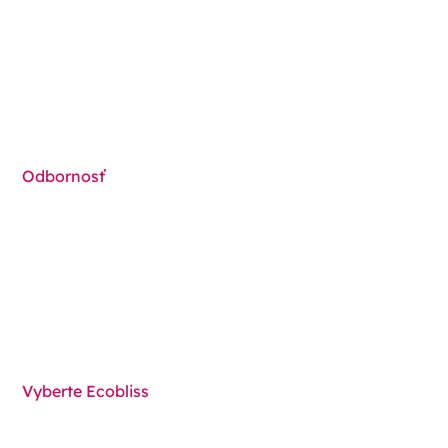
Medical Device Packaging
Baliace stroje
Prehľad riešení
Odbornosť
Funkcie
Komponenty
Techniky
Vyberte Ecobliss