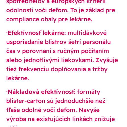
spotrebiteľov a európskych kritérií
odolnosti voči deťom. To je základ pre
compliance obaly pre lekárne.
·
Efektívnosť lekárne
: multidávkové
usporiadanie blistrov šetrí personálu
čas v porovnaní s ručným počítaním
alebo jednotlivými liekovkami. Zvyšuje
tiež frekvenciu doplňovania a tržby
lekárne.
·
Nákladová efektívnosť
: formáty
blister-carton sú jednoduchšie než
fľaše odolné voči deťom. Navyše
výroba na existujúcich linkách znižuje