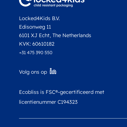
Locked4Kids B.V.
Edisonweg 11
6101 XJ Echt, The Netherlands
KVK: 60610182
+31 475 390 550
Volg ons op
Ecobliss is FSC®-gecertificeerd met
licentienummer C194323