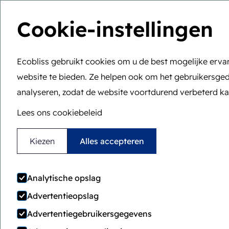
Cookie-instellingen
Ecobliss gebruikt cookies om u de best mogelijke erva
U bent hier:
Home
>
Teamleden
website te bieden. Ze helpen ook om het gebruikersged
analyseren, zodat de website voortdurend verbeterd k
Lees ons cookiebeleid
Kiezen
Alles accepteren
Iwan H
Analytische opslag
Advertentieopslag
Advertentiegebruikersgegevens
Technisch directe