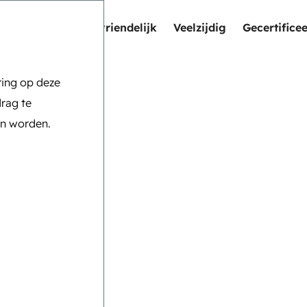
Kindveilig, seniorvriendelijk
Veelzijdig
Gecertifice
ring op deze
rag te
an worden.
eynen
ur