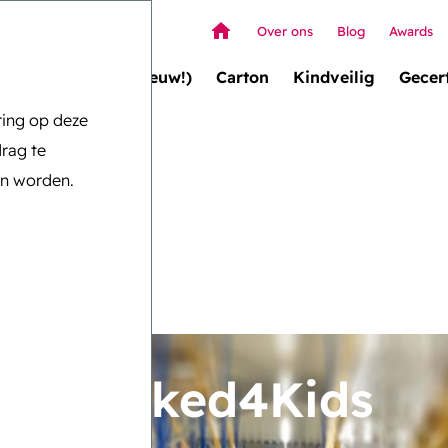
Over ons
Blog
Awards
Wallet Box (nieuw!)
Carton
Kindveilig
Gecert
ring op deze
rag te
an worden.
oor Locked4Kids