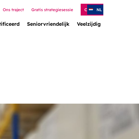
Ons traject
Gratis strategiesessie
Contact
NL
ificeerd
Seniorvriendelijk
Veelzijdig