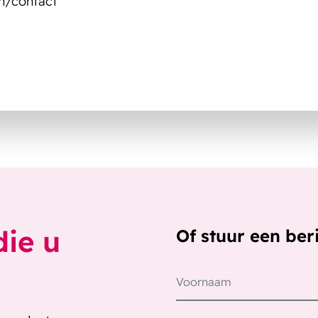
om/contact
die u
Of stuur een ber