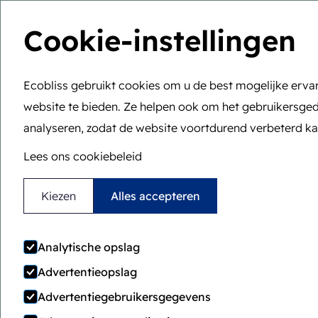
Cookie-instellingen
U bent hier:
Home
>
Algemeen
>
Cookies
Ecobliss gebruikt cookies om u de best mogelijke erva
website te bieden. Ze helpen ook om het gebruikersged
analyseren, zodat de website voortdurend verbeterd k
Lees ons cookiebeleid
Kiezen
Alles accepteren
Analytische opslag
Cookiebeleid v
Advertentieopslag
Advertentiegebruikersgegevens