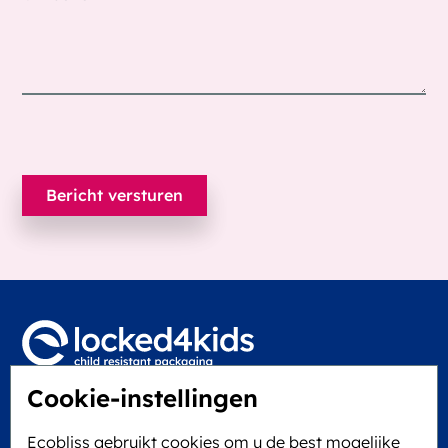
Cookie-instellingen
Locked4Kids B.V.
Edisonweg 11
Ecobliss gebruikt cookies om u de best mogelijke