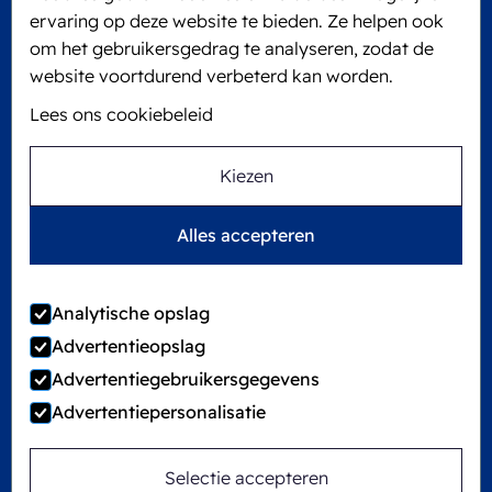
6101 XJ Echt, The Netherlands
ervaring op deze website te bieden. Ze helpen ook
KVK: 60610182
om het gebruikersgedrag te analyseren, zodat de
+31 475 390 550
website voortdurend verbeterd kan worden.
Lees ons cookiebeleid
Volg ons op
Kiezen
Ecobliss is FSC®-gecertificeerd met
Alles accepteren
licentienummer C194323
Analytische opslag
Advertentieopslag
©
2026
Ecobliss Group
Advertentiegebruikersgegevens
Advertentiepersonalisatie
Locked4Kids maakt deel uit van
Selectie accepteren