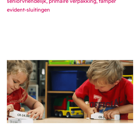
seniorvriendelijk, primaire verpakking, tamper
evident-sluitingen