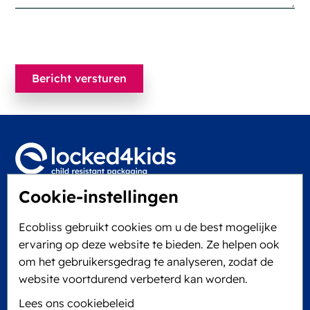
Cookie-instellingen
Locked4Kids B.V.
Edisonweg 11
Ecobliss gebruikt cookies om u de best mogelijke
6101 XJ Echt, The Netherlands
ervaring op deze website te bieden. Ze helpen ook
KVK: 60610182
om het gebruikersgedrag te analyseren, zodat de
+31 475 390 550
website voortdurend verbeterd kan worden.
Lees ons cookiebeleid