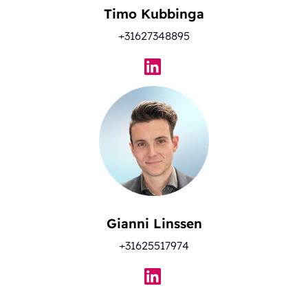
Timo Kubbinga
+31627348895
Gianni Linssen
+31625517974