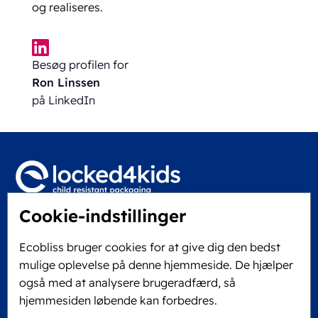
og realiseres.
Besøg profilen for
Ron Linssen
på LinkedIn
Cookie-indstillinger
Locked4Kids B.V.
Edisonweg 11
Ecobliss bruger cookies for at give dig den bedst
6101 XJ Echt, Holland
mulige oplevelse på denne hjemmeside. De hjælper
KVK: 60610182
også med at analysere brugeradfærd, så
+31 475 390 550
hjemmesiden løbende kan forbedres.