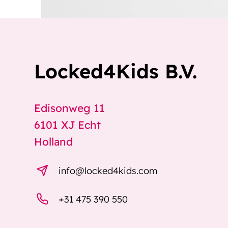
Locked4Kids B.V.
Edisonweg 11
6101 XJ Echt
Holland
info@locked4kids.com
+31 475 390 550