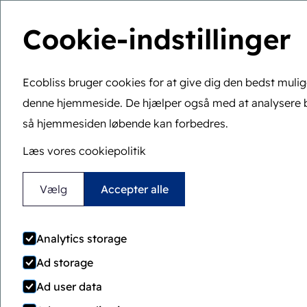
Cookie-indstillinger
Du er her:
Hjem
>
Kontakt
Ecobliss bruger cookies for at give dig den bedst muli
denne hjemmeside. De hjælper også med at analysere 
så hjemmesiden løbende kan forbedres.
Læs vores cookiepolitik
Vælg
Accepter alle
Kontakt
Analytics storage
Ad storage
Kontakt Locked
Ad user data