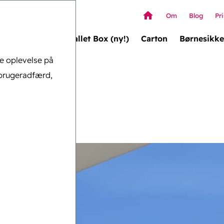
Om
Blog
Pri
Wallet Box (ny!)
Carton
Børnesikke
ge oplevelse på
brugeradfærd,
4Kids