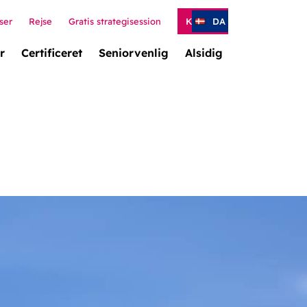
ser
Rejse
Gratis strategisession
Kontakt
DA
r
Certificeret
Seniorvenlig
Alsidig