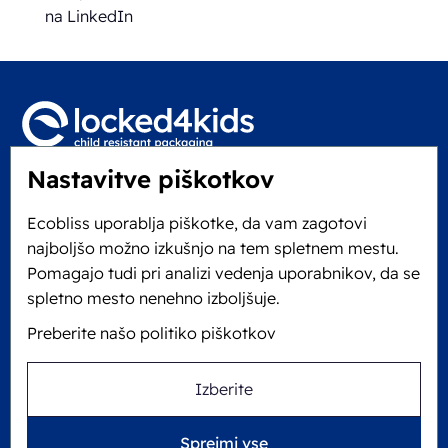
na LinkedIn
Nastavitve piškotkov
Locked4Kids B.V.
Edisonweg 11
Ecobliss uporablja piškotke, da vam zagotovi
6101 XJ Echt, Nizozemska
najboljšo možno izkušnjo na tem spletnem mestu.
KVK: 60610182
Pomagajo tudi pri analizi vedenja uporabnikov, da se
+31 475 390 550
spletno mesto nenehno izboljšuje.
Preberite našo politiko piškotkov
Sledite nam na
Izberite
Ecobliss ima certifikat FSC® z licenčno številko
Sprejmi vse