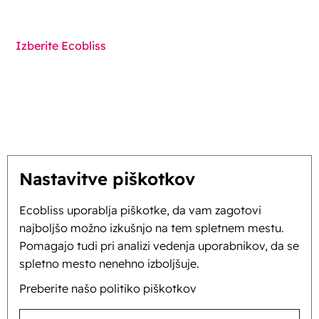
Izberite Ecobliss
Pridobite najboljšo rešitev
Trajnostnost
Vi navdihujete, mi inoviramo
Nastavitve piškotkov
O nas
Ecobliss uporablja piškotke, da vam zagotovi
najboljšo možno izkušnjo na tem spletnem mestu.
Ozadje in zgodovina
Pomagajo tudi pri analizi vedenja uporabnikov, da se
spletno mesto nenehno izboljšuje.
Poslanstvo in vizija
Preberite našo politiko piškotkov
Celosten pristop