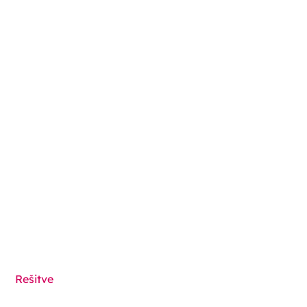
Ecobliss Pharmaceutical Packaging
Edisonweg 11
6101 XJ Echt, The Netherlands
+31 475 390 550
Stopite v stik z nami
Sledite nam na
Rešitve