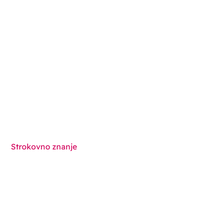
Cold Seal Packaging
Contract Packaging
Otroku odporna embalaža
Medical Device Packaging
Stroji za pakiranje
Pregled rešitev
Strokovno znanje
Funkcionalnosti
Komponente
Tehnike