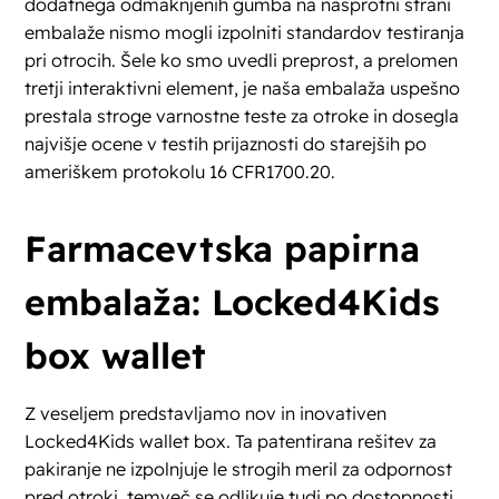
dodatnega odmaknjenih gumba na nasprotni strani
embalaže nismo mogli izpolniti standardov testiranja
pri otrocih. Šele ko smo uvedli preprost, a prelomen
tretji interaktivni element, je naša embalaža uspešno
prestala stroge varnostne teste za otroke in dosegla
najvišje ocene v testih prijaznosti do starejših po
ameriškem protokolu 16 CFR1700.20.
Farmacevtska papirna
embalaža: Locked4Kids
box wallet
Z veseljem predstavljamo nov in inovativen
Locked4Kids wallet box. Ta patentirana rešitev za
pakiranje ne izpolnjuje le strogih meril za odpornost
pred otroki, temveč se odlikuje tudi po dostopnosti