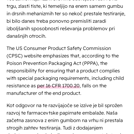
trgu, zlasti tiste, ki temeljijo na enem samem gumbu
in drsnih mehanizmih ter so nekoč prestale testiranje,
bi bilo danes treba ponovno premisliti zaradi
izboljšanih sposobnosti reševanja problemov pri
današnjih otrocih.
The US Consumer Product Safety Commission
(CPSC) website emphasizes that, according to the
Poison Prevention Packaging Act (PPPA), the
responsibility for ensuring that a product complies
with special packaging requirements, including child
resistance as
per 16 CFR 1700.20
, falls on the
manufacturer of the end product.
Kot odgovor na te razvijajoče se izzive je bil sprožen
razvoj te farmacevtske papirnate embalaže. Naša
začetna zasnova z enim gumbom na vrhu ni prestala
strogih zahtev testiranja. Tudi z dodajanjem