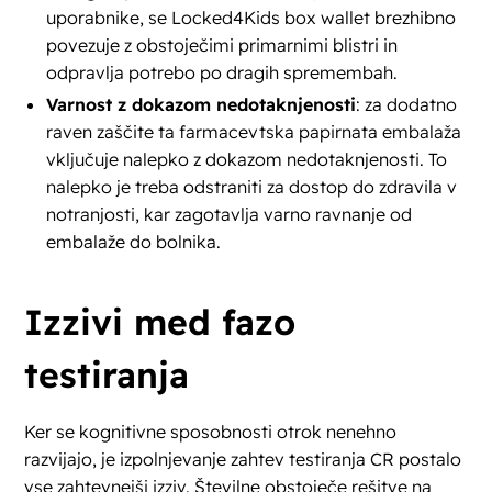
uporabnike, se Locked4Kids box wallet brezhibno
povezuje z obstoječimi primarnimi blistri in
odpravlja potrebo po dragih spremembah.
Varnost z dokazom nedotaknjenosti
: za dodatno
raven zaščite ta farmacevtska papirnata embalaža
vključuje nalepko z dokazom nedotaknjenosti. To
nalepko je treba odstraniti za dostop do zdravila v
notranjosti, kar zagotavlja varno ravnanje od
embalaže do bolnika.
Izzivi med fazo
testiranja
Ker se kognitivne sposobnosti otrok nenehno
razvijajo, je izpolnjevanje zahtev testiranja CR postalo
vse zahtevnejši izziv. Številne obstoječe rešitve na