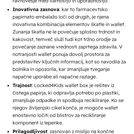
ravnovesje med varnostjo in uporabnostjo.
Inovativna zasnova
: kar to farmacevtsko
papirnato embalažo loči od drugih, je njena
inovativna kombinacija elementov škatle in wallet.
Zunanja škatla ne le povečuje splošno trdnost in
kakovost, temveč služi tudi kot tržno orodje za
povečanje zaznane vrednosti zaprtega zdravila. V
notranjosti wallet ponuja dovolj prostora za
predstavitev ključnih informacij, kot so navodila za
bolnika in opozorila, kar zmanjšuje tveganje
napačne uporabe ali napačne razlage.
Trajnost
: Locked4Kids wallet box je rešitev iz
čistega papirja, ki odpravlja potrebo po plastiki,
zmanjšuje odpadke in spodbuja recikliranje. Ko se
njegov življenjski cikel konča, je mogoče wallet
enostavno ločiti od blistrov za recikliranje
komponent iz lepenke.
Prilagodljivost
: zasnovan z mislijo na končne