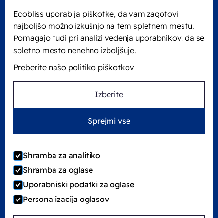
Edisonweg 11
Ecobliss uporablja piškotke, da vam zagotovi
6101 XJ Echt, Nizozemska
najboljšo možno izkušnjo na tem spletnem mestu.
KVK: 60610182
Pomagajo tudi pri analizi vedenja uporabnikov, da se
+31 475 390 550
spletno mesto nenehno izboljšuje.
Preberite našo politiko piškotkov
Sledite nam na
Izberite
Ecobliss ima certifikat FSC® z licenčno številko
Sprejmi vse
C194323
Shramba za analitiko
Shramba za oglase
©
2026
Ecobliss Group
Uporabniški podatki za oglase
Personalizacija oglasov
Locked4Kids je del