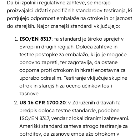
Da bi izpolnili regulativne zahteve, se morajo
proizvajalci držati specifičnih standardov testiranja, ki
potrjujejo odpornost embalaže na otroke in prijaznost
do starejših. Najpriznanejši standardi vključujejo:
ISO/EN 8317
: ta standard je široko sprejet v
Evropi in drugih regijah. Določa zahteve in
testne postopke za embalažo, ki jo je mogoče
ponovno zapreti, ter zagotavlja, da ostane
odporna proti otrokom in hkrati enostavna za
uporabo odraslim. Testiranje vključuje skupine
otrok in starejših za oceno učinkovitosti
zasnove.
US 16 CFR 1700.20
: v Združenih državah ta
predpis določa testne standarde, podobne
ISO/EN 8317, vendar z lokaliziranimi zahtevami.
Ameriški standard zahteva strogo testiranje za
potrditev, da zasnove embalaže otrokom v