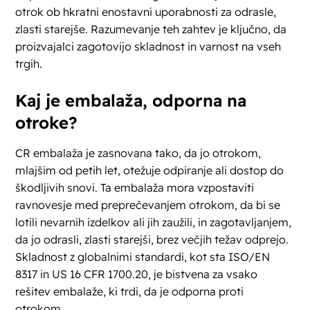
otrok ob hkratni enostavni uporabnosti za odrasle,
zlasti starejše. Razumevanje teh zahtev je ključno, da
proizvajalci zagotovijo skladnost in varnost na vseh
trgih.
Kaj je embalaža, odporna na
otroke?
CR embalaža je zasnovana tako, da jo otrokom,
mlajšim od petih let, otežuje odpiranje ali dostop do
škodljivih snovi. Ta embalaža mora vzpostaviti
ravnovesje med preprečevanjem otrokom, da bi se
lotili nevarnih izdelkov ali jih zaužili, in zagotavljanjem,
da jo odrasli, zlasti starejši, brez večjih težav odprejo.
Skladnost z globalnimi standardi, kot sta ISO/EN
8317 in US 16 CFR 1700.20, je bistvena za vsako
rešitev embalaže, ki trdi, da je odporna proti
otrokom.