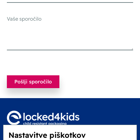
Nastavitve piškotkov
Locked4Kids B.V.