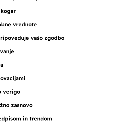
akogar
dobne vrednote
pripoveduje vašo zgodbo
ovanje
ža
novacijami
o verigo
lažno zasnovo
predpisom in trendom