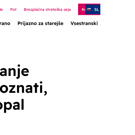
de
Pot
Brezplačna strateška seja
Kontakt
SL
irano
Prijazno za starejše
Vsestranski
anje
oznati,
opal