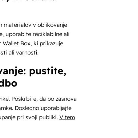
ih materialov v oblikovanje
 uporabite reciklabilne ali
 Wallet Box, ki prikazuje
ti ali varnosti.
anje: pustite,
odbo
ke. Poskrbite, da bo zasnova
namke. Dosledno uporabljajte
panje pri svoji publiki.
V tem