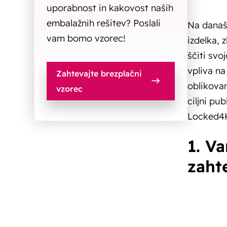
uporabnost in kakovost naših
embalažnih rešitev? Poslali
Na današ
vam bomo vzorec!
izdelka, 
ščiti svo
vpliva na
Zahtevajte brezplačni
oblikovan
vzorec
ciljni pu
Locked4K
1. V
zaht