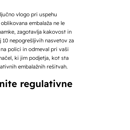
jučno vlogo pri uspehu
ro oblikovana embalaža ne le
namke, zagotavlja kakovost in
j 10 nepogrešljivih nasvetov za
na polici in odmeval pri vaši
načel, ki jim podjetja, kot sta
vativnih embalažnih rešitvah.
nite regulativne