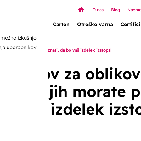
O nas
Blog
Nagra
Wallet Box (novo!)
Carton
Otroško varna
Certific
o možno izkušnjo
nja uporabnikov,
alaže, ki jih morate poznati, da bo vaš izdelek izstopal
nasvetov za oblikov
že, ki jih morate p
bo vaš izdelek izst