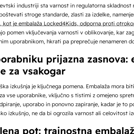
vtski industriji sta varnost in regulatorna skladnos
oštevati stroge standarde, zlasti za izdelke, namenje
e, kot je embalaža Locked4Kids, odporna proti otrok
jo pomen vključevanja varnosti v oblikovanje, kar zag
nim uporabnikom, hkrati pa preprečuje nenameren do
porabniku prijazna zasnova: 
je za vsakogar
ka izkušnja je ključnega pomena. Embalaža mora biti 
a vse uporabnike, vključno s tistimi z omejeno spre
odpiranje, uporabo in ponovno zapiranje, kadar je to po
ko izkušnjo, ne da bi ogrozila varnost ali celovitost iz
elena pot: trajnostna embalaž