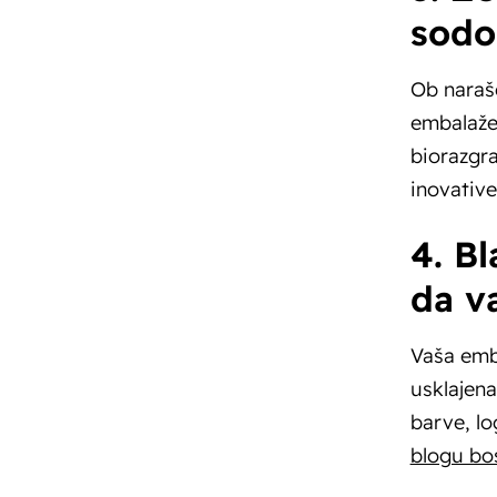
sodo
Ob narašč
embalaže 
biorazgra
inovative
4. B
da v
Vaša emb
usklajena
barve, lo
blogu bos