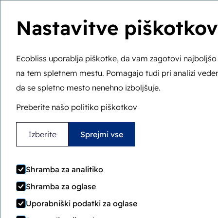
Nastavitve piškotkov
Ecobliss uporablja piškotke, da vam zagotovi najboljš
na tem spletnem mestu. Pomagajo tudi pri analizi vede
Ste tukaj:
Domov
>
Blog
>
10 nasvetov za oblikovanje emb
da se spletno mesto nenehno izboljšuje.
10 
Preberite našo politiko piškotkov
embala
Izberite
Sprejmi vse
da 
Shramba za analitiko
Shramba za oglase
Uporabniški podatki za oglase