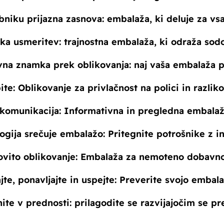
bniku prijazna zasnova: embalaža, ki deluje za vs
ška usmeritev: trajnostna embalaža, ki odraža so
vna znamka prek oblikovanja: naj vaša embalaža 
ite: Oblikovanje za privlačnost na polici in razlik
 komunikacija: Informativna in pregledna embala
logija srečuje embalažo: Pritegnite potrošnike z i
ovito oblikovanje: Embalaža za nemoteno dobavn
rajte, ponavljajte in uspejte: Preverite svojo emba
nite v prednosti: prilagodite se razvijajočim se 