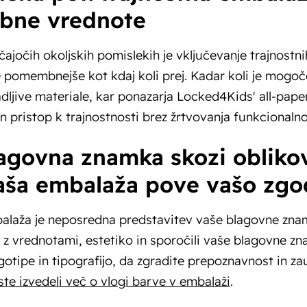
bne vrednote
ajočih okoljskih pomislekih je vključevanje trajnostn
pomembnejše kot kdaj koli prej. Kadar koli je mogoče,
dljive materiale, kar ponazarja Locked4Kids' all-paper
n pristop k trajnostnosti brez žrtvovanja funkcionalnos
lagovna znamka skozi oblikov
aša embalaža pove vašo zg
alaža je neposredna predstavitev vaše blagovne znam
 z vrednotami, estetiko in sporočili vaše blagovne z
gotipe in tipografijo, da zgradite prepoznavnost in zau
te izvedeli več o vlogi barve v embalaži
.