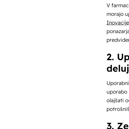
V farmace
morajo up
Inovacij
ponazarja
predvide
2. U
delu
Uporabniš
uporabo z
olajšati 
potrošniš
3. Z