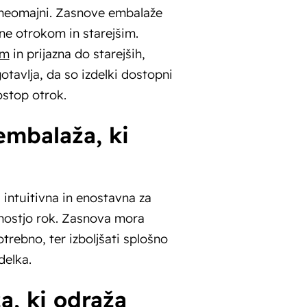
t neomajni. Zasnove embalaže
ne otrokom in starejšim.
om
in prijazna do starejših,
otavlja, da so izdelki dostopni
stop otrok.
embalaža, ki
intuitivna in enostavna za
tnostjo rok. Zasnova mora
trebno, ter izboljšati splošno
delka.
a, ki odraža