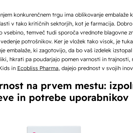
njem konkurenčnem trgu ima oblikovanje embalaže kl
zlasti v tako kritičnih sektorjih, kot je farmacija. Dob
jo vsebino, temveč tudi sporoča vrednote blagovne z
 vedenje potrošnikov. Ker je vložek tako visok, je tuka
je embalaže, ki zagotovijo, da bo vaš izdelek izstopal 
bliki, hkrati pa poudarjajo pomen varnosti in trajnosti, 
ids in
Ecobliss Pharma
, dajejo prednost v svojih ino
arnost na prvem mestu: izpol
eve in potrebe uporabnikov