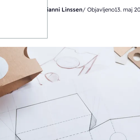
Avtor
Gianni Linssen
/ Objavljeno
13. maj 2