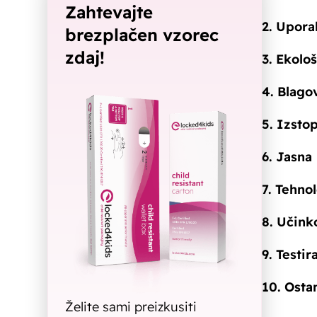
Zahtevajte
2. Upora
brezplačen vzorec
zdaj!
3. Ekolo
4. Blago
5. Izstop
6. Jasna
7. Tehno
8. Učink
9. Testi
10. Osta
Želite sami preizkusiti