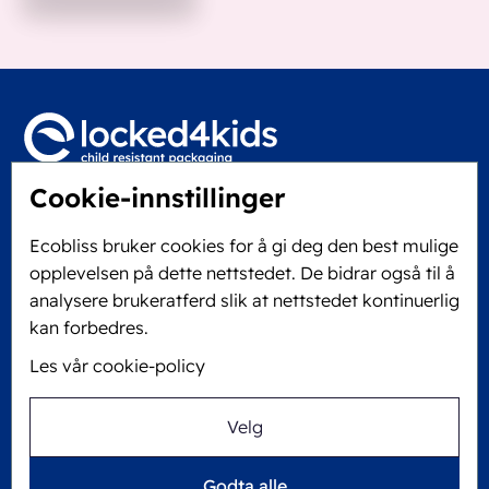
Cookie-innstillinger
Locked4Kids B.V.
Edisonweg 11
Ecobliss bruker cookies for å gi deg den best mulige
6101 XJ Echt, Nederland
opplevelsen på dette nettstedet. De bidrar også til å
KVK: 60610182
analysere brukeratferd slik at nettstedet kontinuerlig
+31 475 390 550
kan forbedres.
Les vår cookie-policy
Følg oss på
Velg
Ecobliss er FSC®-sertifisert med lisensnummer
Godta alle