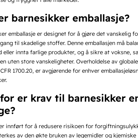
er barnesikker emballasje?
er emballasje er designet for å gjøre det vanskelig f
tilgang til skadelige stoffer. Denne emballasjen må bal
 eller innta farlige produkter, og å sikre at voksne, s
en uten store vanskeligheter. Overholdelse av globa
 CFR 1700.20, er avgjørende for enhver emballasjelø
er.
for er krav til barnesikker e
ige?
r innført for å redusere risikoen for forgiftningsuly
terkes av den økte bruken av legemidler og kjemiske 