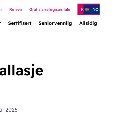
er
Reisen
Gratis strategisamtale
Kontakt
NO
r
Sertifisert
Seniorvennlig
Allsidig
allasje
ai 2025