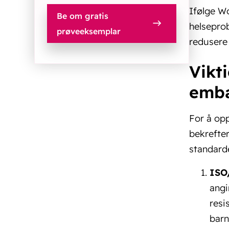
Ifølge Wo
Be om gratis
helseprob
prøveeksemplar
redusere 
Vikt
emba
For å opp
bekrefter
standarde
ISO
angi
resi
barn