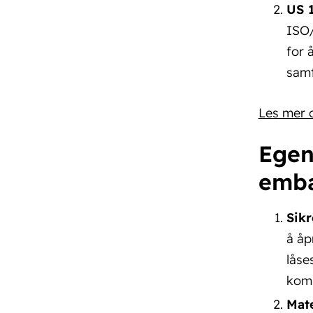
US 
ISO/
for 
samt
Les mer 
Egen
emba
Sik
å åp
låse
komp
Mat