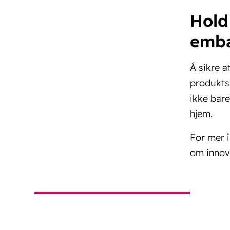
Hold
emba
Å sikre a
produktsi
ikke bare
hjem.
For mer i
om innov