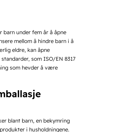
or barn under fem år å åpne
ansere mellom å hindre barn i å
ærlig eldre, kan åpne
le standarder, som ISO/EN 8317
sning som hevder å være
mballasje
kker blant barn, en bekymring
produkter i husholdningene.