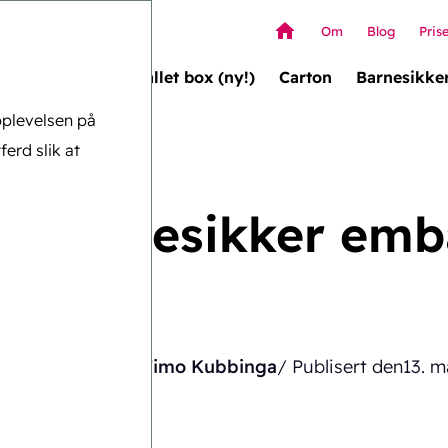
Om
Blog
Pris
Wallet box (ny!)
Carton
Barnesikke
pplevelsen på
ferd slik at
il barnesikker emb
Skrevet av
Timo Kubbinga
/ Publisert den
13. m