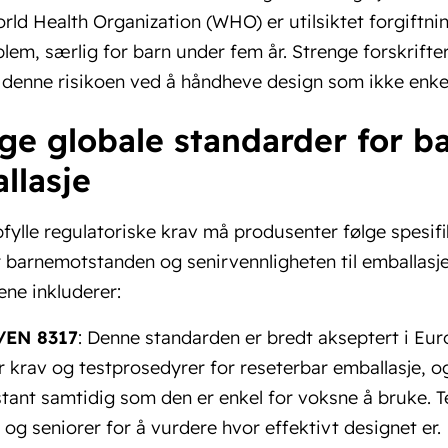
rld Health Organization (WHO) er utilsiktet forgiftnin
lem, særlig for barn under fem år. Strenge forskrifter 
denne risikoen ved å håndheve design som ikke enkel
ige globale standarder for b
llasje
fylle regulatoriske krav må produsenter følge spesi
 barnemotstanden og senirvennligheten til emballasj
ne inkluderer:
/EN 8317
: Denne standarden er bredt akseptert i Eur
r krav og testprosedyrer for reseterbar emballasje, og 
stant samtidig som den er enkel for voksne å bruke. 
 og seniorer for å vurdere hvor effektivt designet er.