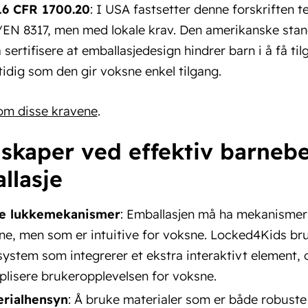
16 CFR 1700.20
: I USA fastsetter denne forskriften 
EN 8317, men med lokale krav. Den amerikanske stan
å sertifisere at emballasjedesign hindrer barn i å få t
idig som den gir voksne enkel tilgang.
om disse kravene
.
skaper ved effektiv barnebe
llasje
re lukkemekanismer
: Emballasjen må ha mekanismer
ne, men som er intuitive for voksne. Locked4Kids bru
system som integrerer et ekstra interaktivt element, 
lisere brukeropplevelsen for voksne.
erialhensyn
: Å bruke materialer som er både robuste