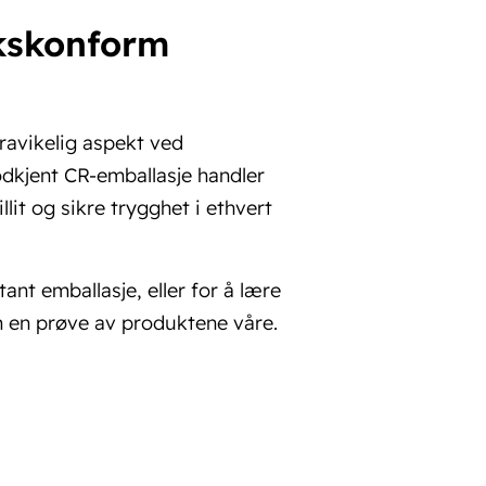
rkskonform
fravikelig aspekt ved
godkjent CR-emballasje handler
lit og sikre trygghet i ethvert
nt emballasje, eller for å lære
m en prøve av produktene våre.