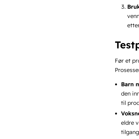
Bru
venn
ette
Testp
Før et p
Prosessen
Barn 
den inn
til pro
Voksn
eldre 
tilgan