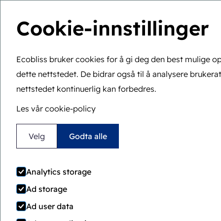
Cookie-innstillinger
Ecobliss bruker cookies for å gi deg den best mulige o
dette nettstedet. De bidrar også til å analysere brukerat
Du er her:
Hjem
>
Blog
>
Krav til barnesikker emballasje
nettstedet kontinuerlig kan forbedres.
Krav t
Les vår cookie-policy
Velg
Godta alle
Analytics storage
Ad storage
Ad user data