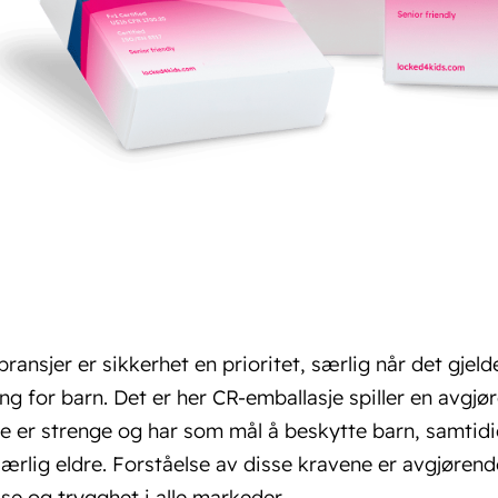
ransjer er sikkerhet en prioritet, særlig når det gjelde
gang for barn. Det er her CR-emballasje spiller en avgjø
e er strenge og har som mål å beskytte barn, samtidi
ærlig eldre. Forståelse av disse kravene er avgjørend
lse og trygghet i alle markeder.