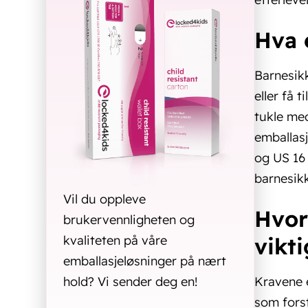
Hva 
Barnesikk
eller få 
tukle med
emballasj
og US 16
barnesikk
Vil du oppleve
Hvor
brukervennligheten og
vikt
kvaliteten på våre
emballasjeløsninger på nært
Kravene e
hold? Vi sender deg en!
som fors