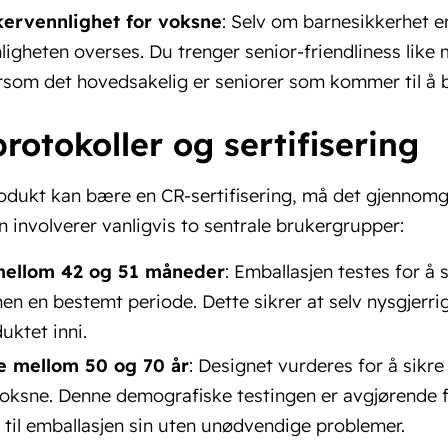
kervennlighet for voksne
: Selv om barnesikkerhet er
ligheten overses. Du trenger senior-friendliness like
rsom det hovedsakelig er seniorer som kommer til å
rotokoller og sertifisering
rodukt kan bære en CR-sertifisering, må det gjennomg
 involverer vanligvis to sentrale brukergrupper:
mellom 42 og 51 måneder
: Emballasjen testes for å
en en bestemt periode. Dette sikrer at selv nysgjerrig
duktet inni.
e mellom 50 og 70 år
: Designet vurderes for å sikre
voksne. Denne demografiske testingen er avgjørende 
g til emballasjen sin uten unødvendige problemer.