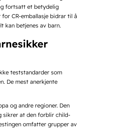
g fortsatt et betydelig
for CR-emballasje bidrar til å
t kan betjenes av barn.
arnesikker
fikke teststandarder som
en. De mest anerkjente
opa og andre regioner. Den
sikrer at den forblir child-
Testingen omfatter grupper av