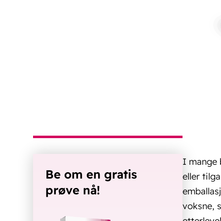
I mange b
Be om en gratis
eller til
prøve nå!
emballasj
voksne, s
etterleve