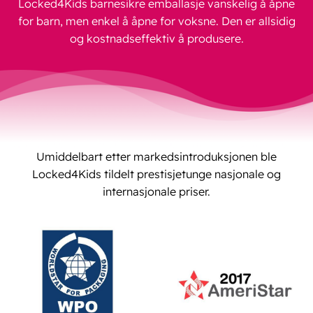
Locked4Kids barnesikre emballasje vanskelig å åpne
for barn, men enkel å åpne for voksne. Den er allsidig
og kostnadseffektiv å produsere.
Umiddelbart etter markedsintroduksjonen ble
Locked4Kids tildelt prestisjetunge nasjonale og
internasjonale priser.