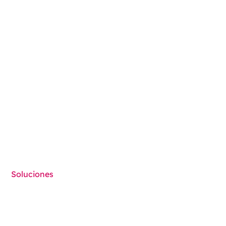
Ecobliss Pharmaceutical Packaging
Edisonweg 11
6101 XJ Echt, The Netherlands
+31 475 390 550
Contáctenos
Síganos en
Soluciones
Cold Seal Packaging
Contract Packaging