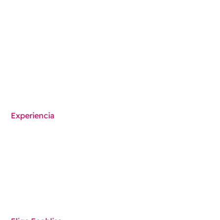
Envase a prueba de niños
Envasado de productos sanitarios
Maquinaria de envasado
Resumen de soluciones
Experiencia
Funcionalidades
Componentes
Técnicas