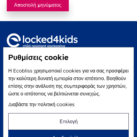
Ρυθμίσεις cookie
Locked4Kids B.V.
Edisonweg 11
Η Ecobliss χρησιμοποιεί cookies για να σας προσφέρει
6101 XJ Echt, Ολλανδία
την καλύτερη δυνατή εμπειρία στον ιστότοπο. Βοηθούν
KVK: 60610182
επίσης στην ανάλυση της συμπεριφοράς των χρηστών,
+31 475 390 550
ώστε ο ιστότοπος να βελτιώνεται συνεχώς.
Διαβάστε την πολιτική cookies
Ακολουθήστε μας στο
Επιλογή
Η Ecobliss είναι FSC® πιστοποιημένη με αριθμό