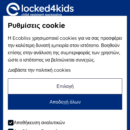
Ρυθμίσεις cookie
Locked4Kids B.V.
Edisonweg 11
Η Ecobliss χρησιμοποιεί cookies για να σας προσφέρει
6101 XJ Echt, The Netherlands
την καλύτερη δυνατή εμπειρία στον ιστότοπο. Βοηθούν
KVK: 60610182
επίσης στην ανάλυση της συμπεριφοράς των χρηστών,
+31 475 390 550
ώστε ο ιστότοπος να βελτιώνεται συνεχώς.
Διαβάστε την πολιτική cookies
Ακολουθήστε μας στο
Επιλογή
Η Ecobliss είναι FSC® πιστοποιημένη με αριθμό
Αποδοχή όλων
άδειας C194323
Αποθήκευση αναλυτικών