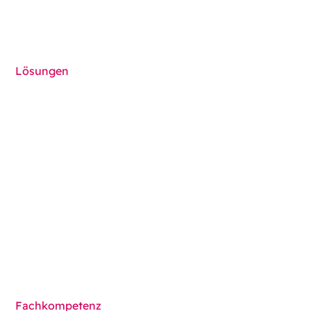
Folgen Sie uns auf
Lösungen
Cold Seal Packaging
Contract Packaging
Kindersichere Verpackung
Verpackungen für Medizinprodukte
Verpackungsmaschinen
Lösungsübersicht
Fachkompetenz