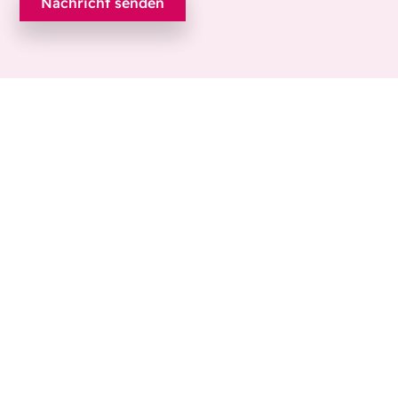
Ecobliss Pharmaceutical Packaging
Edisonweg 11
6101 XJ Echt, Niederlande
+31 475 390 550
Kontaktieren Sie uns