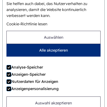
Sie helfen auch dabei, das Nutzerverhalten zu
Hintergrund und Geschichte
analysieren, damit die Website kontinuierlich
verbessert werden kann.
Mission und Vision
Cookie-Richtlinie lesen
Ganzheitlicher Ansatz
Team
Auswählen
Alle akzeptieren
Allgemeine
© 2022 Ecobliss Pharmaceutical Packaging ·
Analyse-Speicher
Geschäftsbedingungen
Anzeigen-Speicher
Ecobliss Pharmaceutical Packaging ist Teil der
Nutzerdaten für Anzeigen
Anzeigenpersonalisierung
Auswahl akzeptieren