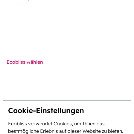
Funktionen
Komponenten
Techniken
Ecobliss wählen
Die beste Lösung finden
Nachhaltigkeit
Sie inspirieren, wir innovieren
Cookie-Einstellungen
Ecobliss verwendet Cookies, um Ihnen das
Über uns
bestmögliche Erlebnis auf dieser Website zu bieten.