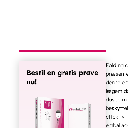
Folding c
Bestil en gratis prøve
præsenter
nu!
denne em
lægemidde
doser, me
beskyttel
effektivi
emballage