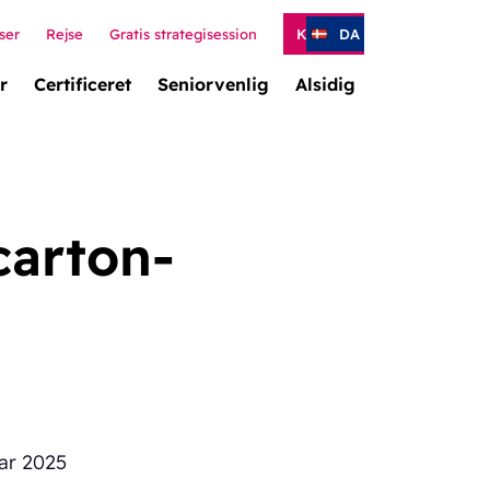
ser
Rejse
Gratis strategisession
Kontakt
DA
r
Certificeret
Seniorvenlig
Alsidig
carton-
uar 2025