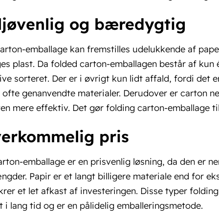
iljøvenlig og bæredygtig
arton-emballage kan fremstilles udelukkende af paper
es plast. Da folded carton-emballagen består af kun 
live sorteret. Der er i øvrigt kun lidt affald, fordi det 
ofte genanvendte materialer. Derudover er carton nem
en mere effektiv. Det gør folding carton-emballage t
verkommelig pris
rton-emballage er en prisvenlig løsning, da den er nem
gder. Papir er et langt billigere materiale end for eks
ikrer et let afkast af investeringen. Disse typer foldi
t i lang tid og er en pålidelig emballeringsmetode.