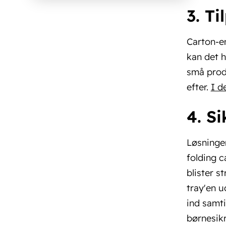
3. T
Carton-em
kan det h
små produ
efter.
I d
4. S
Løsninge
folding c
blister s
tray'en 
ind samti
børnesikr