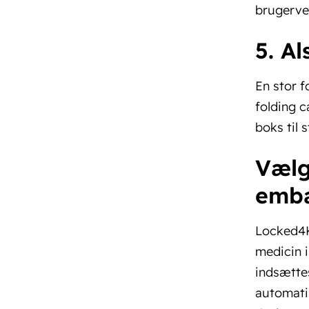
brugerve
5. Al
En stor f
folding c
boks til s
Vælg
emba
Locked4Ki
medicin i
indsætte
automatis