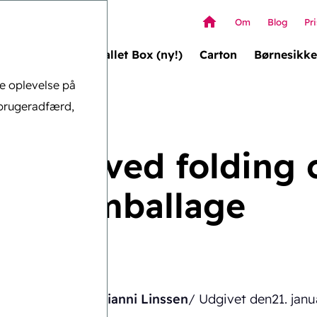
Om
Blog
Pri
Wallet Box (ny!)
Carton
Børnesikke
ge oplevelse på
brugeradfærd,
n-emballage
ordele ved folding 
emballage
Skrevet af
Gianni Linssen
/ Udgivet den
21. jan