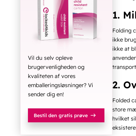
1. M
Folding c
ikke brug
ikke at b
anvender 
Vil du selv opleve
transport
brugervenligheden og
kvaliteten af vores
2. O
emballeringsløsninger? Vi
sender dig en!
Folded ca
store mæn
Bestil den gratis prøve
hvilket s
eksistere