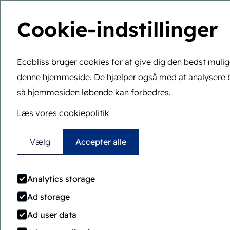
Cookie-indstillinger
Ecobliss bruger cookies for at give dig den bedst muli
denne hjemmeside. De hjælper også med at analysere 
Du er her:
Hjem
>
Blog
>
De 5 fordele ved folding carto
så hjemmesiden løbende kan forbedres.
De 5 f
Læs vores cookiepolitik
Vælg
Accepter alle
Analytics storage
Ad storage
Ad user data