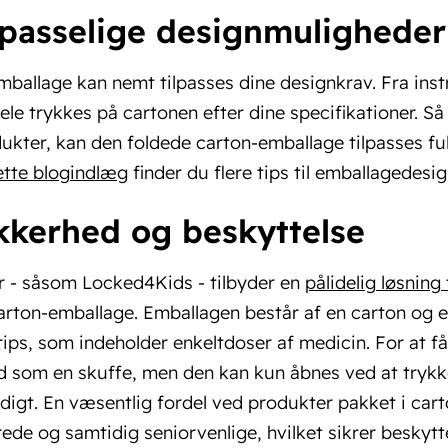
ilpasselige designmuligheder
ballage kan nemt tilpasses dine designkrav. Fra instr
ele trykkes på cartonen efter dine specifikationer. Så
kter, kan den foldede carton-emballage tilpasses fuld
ette blogindlæg
finder du flere tips til emballagedesig
ikkerhed og beskyttelse
r - såsom Locked4Kids - tilbyder en
pålidelig løsning
arton-emballage. Emballagen består af en carton og en
trips, som indeholder enkeltdoser af medicin. For at 
ud som en skuffe, men den kan kun åbnes ved at trykk
digt. En væsentlig fordel ved produkter pakket i cart
ede og samtidig seniorvenlige, hvilket sikrer beskytt