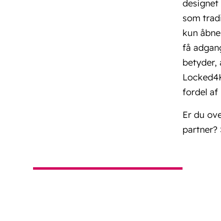
designet 
som tradi
kun åbnes
få adgan
betyder,
Locked4Ki
fordel af
Er du ove
partner? 