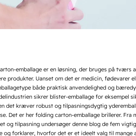
arton-emballage er en løsning, der bruges på tværs af
e produkter. Uanset om det er medicin, fødevarer ell
ballagetype både praktisk anvendelighed og bæredyg
lindustrien sikrer blister-emballage for eksempel si
n det kræver robust og tilpasningsdygtig yderemball
se. Det er her folding carton-emballage brillerer. Fra 
tet og tilpasning undersøger denne blog de fem vigtig
 og forklarer, hvorfor det er et ideelt valg til mange 