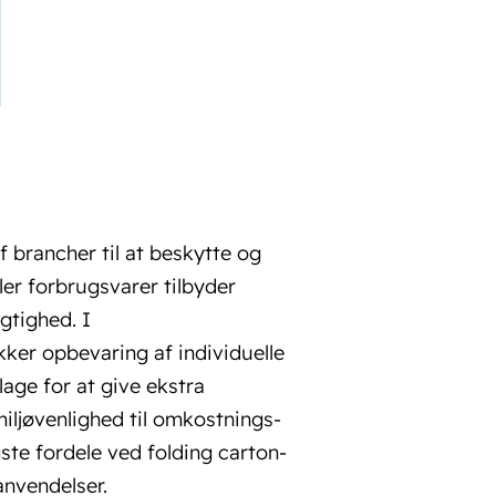
 brancher til at beskytte og
er forbrugsvarer tilbyder
tighed. I
kker opbevaring af individuelle
age for at give ekstra
miljøvenlighed til omkostnings­
ste fordele ved folding carton-
anvendelser.