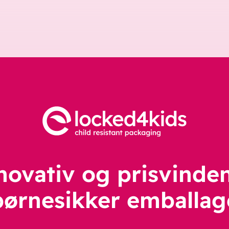
novativ og prisvinde
børnesikker emballag