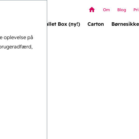
Om
Blog
Pri
Wallet Box (ny!)
Carton
Børnesikke
ge oplevelse på
brugeradfærd,
t