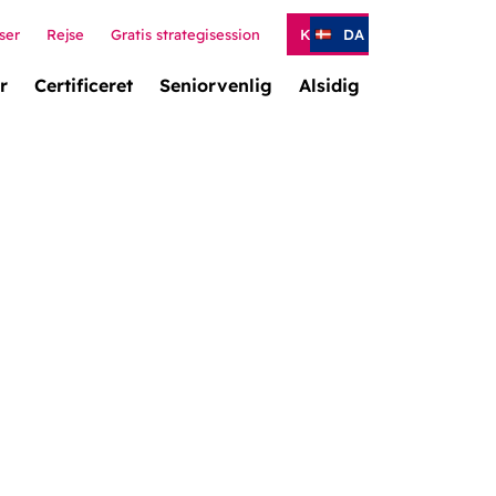
ser
Rejse
Gratis strategisession
Kontakt
DA
r
Certificeret
Seniorvenlig
Alsidig