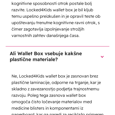
kognitivne sposobnosti otrok postale bolj
razvite. Locked4Kids wallet box je bil kljub
temu uspešno preizkušen in je opravil teste ob
upoštevanju trenutne kognitivne ravni otrok, s
čimer zagotavlja izpolnjevanje strožjih
varnostnih zahtev današnjega časa.
Ali Wallet Box vsebuje kakšne
plastične materiale?
Ne, Locked4Kids wallet box je zasnovan brez
plastične laminacije, odporne na trganje, kar je
skladno z zavezanostjo podjetja trajnostnemu
razvoju. Poleg tega zasnova wallet box
omogoča čisto ločevanje materialov med
medicine blisters in komponentami iz
paperboard, kar ga naredi za reciklažo primeren