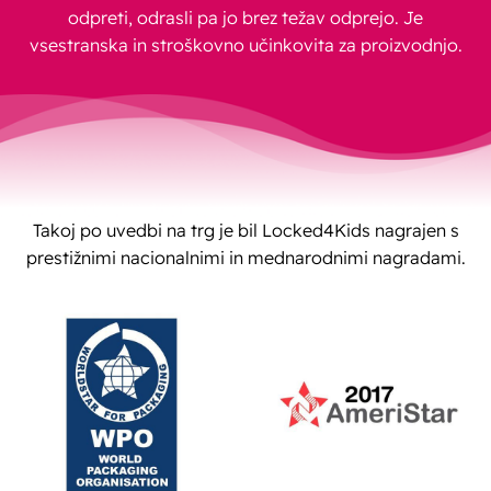
odpreti, odrasli pa jo brez težav odprejo. Je
vsestranska in stroškovno učinkovita za proizvodnjo.
Takoj po uvedbi na trg je bil Locked4Kids nagrajen s
prestižnimi nacionalnimi in mednarodnimi nagradami.