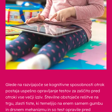
Glede na razvijajoče se kognitivne sposobnosti otrok
postaja uspešno opravljanje testov za zaščito pred
otroki vse večji izziv. Številne obstoječe rešitve na
trgu, zlasti tiste, ki temeljijo na enem samem gumbu
in drsnem mehanizmu in so test opravile pred